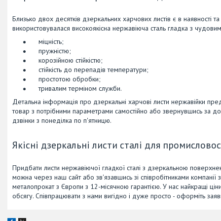
Близько двох десятків дзеркальних харчових листів є в наявності т
використовувалася високоякісна нержавіюча сталь гладка з чудовим
міцність;
пружністю;
корозійною стійкістю;
стійкість до перепадів температури;
простотою обробки;
тривалим терміном служби.
Детальна інформація про дзеркальні харчові листи нержавійки предс
товар з потрібними параметрами самостійно або звернувшись за д
дзвінки з понеділка по п'ятницю.
Якісні дзеркальні листи сталі для промисловос
Придбати листи нержавіючої гладкої сталі з дзеркальною поверхне
можна через наш сайт або зв'язавшись зі співробітниками компанії 
металопрокат з Європи з 12-місячною гарантією. У нас найкращі цін
обсягу. Співпрацювати з нами вигідно і дуже просто - оформіть зая