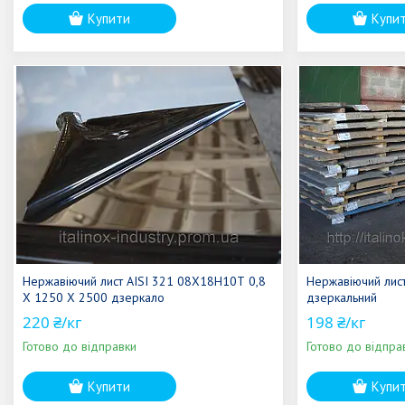
Купити
Купи
Нержавіючий лист AISI 321 08Х18Н10Т 0,8
Нержавіючий лис
Х 1250 Х 2500 дзеркало
дзеркальний
220 ₴/кг
198 ₴/кг
Готово до відправки
Готово до відпра
Купити
Купи