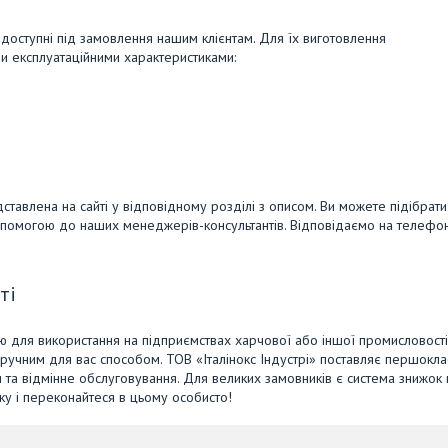
а доступні під замовлення нашим клієнтам. Для їх виготовлення
и експлуатаційними характеристиками:
тавлена на сайті у відповідному розділі з описом. Ви можете підібрати
опомогою до наших менеджерів-консультантів. Відповідаємо на телефон
ті
ю для використання на підприємствах харчової або іншої промисловості
зручним для вас способом. ТОВ «Італінокс Індустрі» поставляє першокла
и та відмінне обслуговування. Для великих замовників є система знижок 
вку і переконайтеся в цьому особисто!