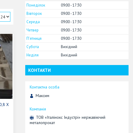
Понеділок
09:00
17:30
Вівторок
09:00
17:30
Середа
09:00
17:30
Четвер
09:00
17:30
Пʼятниця
09:00
17:30
Субота
Вихідний
Неділя
Вихідний
КОНТАКТИ
Максим
0,8 Х
ТОВ «Італінокс Індустрі» нержавіючий
металопрокат