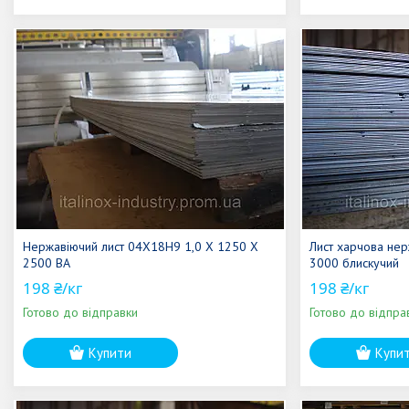
Нержавіючий лист 04Х18Н9 1,0 Х 1250 Х
Лист харчова нер
2500 ВА
3000 блискучий
198 ₴/кг
198 ₴/кг
Готово до відправки
Готово до відпра
Купити
Купи