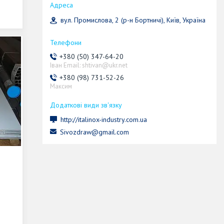
вул. Промислова, 2 (р-н Бортничі), Київ, Україна
+380 (50) 347-64-20
Іван Email: shtivan@ukr.net
+380 (98) 731-52-26
Максим
http://italinox-industry.com.ua
Sivozdraw@gmail.com