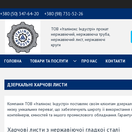
+380 (50) 347-64-20
+380 (98) 731-52-26
ТОВ «Італінокс Індустрі» прокат
нержавіючий, нержавіюча труба,
нержавіючий лист, нержавіючі
круги
ГОЛОВНА
ТОВАРИ ТА ПОСЛУГИ
ПРО НАС
КОНТАКТИ
ДЗЕРКАЛЬНІ ХАРЧОВІ ЛИСТИ
Компанія ТОВ «Італінокс Індустрі» поставляє своїм клієнтам дзерка
низку унікальних переваг, що забезпечують широту її використання 
контейнерів, ємностей та іншого промислового обладнання. Гарантує
Харчові листи з нержавіючої гладкої сталі