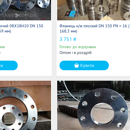
іючий 08Х18Н10 DN 150
Фланець н/ж плоский DN 150 PN = 16 
59 мм)
168,3 мм)
3 751 ₴
вки
Готово до відправки
б
Оптом і в роздріб
ти
Купити