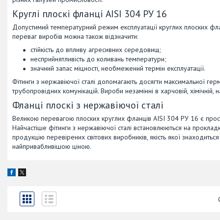
Круглі плоскі фланці AISI 304 РУ 16
Допустимий температурний режим експлуатації круглих плоских флан
переваг виробів можна також відзначити:
стійкість до впливу агресивних середовищ;
несприйнятливість до коливань температури;
значний запас міцності, необмежений термін експлуатації.
Фітинги з нержавіючої сталі допомагають досягти максимальної герм
трубопровідних комунікацій. Вироби незамінні в харчовій, хімічній,
Фланці плоскі з нержавіючої сталі
Великою перевагою плоских круглих фланців AISI 304 РУ 16 є прост
Найчастіше фітинги з нержавіючої сталі встановлюються на прокладк
продукцію перевірених світових виробників, якість якої знаходитьс
найпривабливішою ціною.