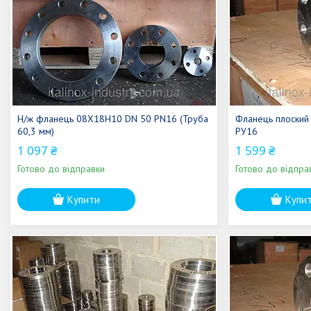
Н/ж фланець 08Х18Н10 DN 50 PN16 (Труба
Фланець плоский
60,3 мм)
РУ16
1 097 ₴
1 599 ₴
Готово до відправки
Готово до відпра
Купити
Купи