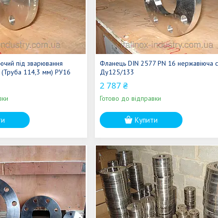
ючий під зварювання
Фланець DIN 2577 PN 16 нержавіюча с
(Труба 114,3 мм) РУ16
Ду125/133
2 787 ₴
вки
Готово до відправки
ти
Купити