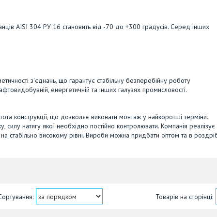
ців AISI 304 РУ 16 становить від -70 до +300 градусів. Серед інших
етичності з'єднань, що гарантує стабільну безперебійну роботу
 нафтовидобувній, енергетичній та інших галузях промисловості.
ота конструкції, що дозволяє виконати монтаж у найкоротші терміни.
у, силу натягу якої необхідно постійно контролювати. Компанія реалізує
я на стабільно високому рівні. Вироби можна придбати оптом та в роздрі