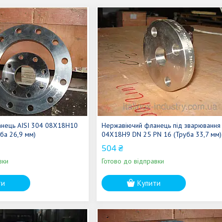
нець AISI 304 08Х18Н10
Нержавіючий фланець під зварювання
ба 26,9 мм)
04Х18Н9 DN 25 PN 16 (Труба 33,7 мм)
504 ₴
вки
Готово до відправки
ти
Купити