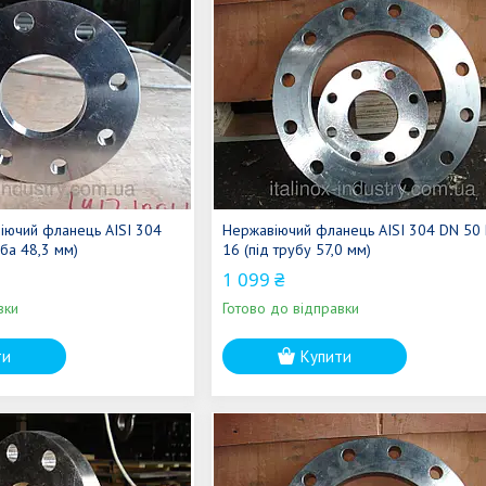
іючий фланець AISI 304
Нержавіючий фланець AISI 304 DN 50
ба 48,3 мм)
16 (під трубу 57,0 мм)
1 099 ₴
вки
Готово до відправки
ти
Купити