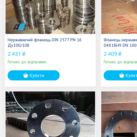
Нержавіючий фланець DIN 2577 PN 16
Фланець нержаві
Ду100/108
04Х18Н9 DN 100 
2 431 ₴
2 409 ₴
Готово до відправки
Готово до відпра
Купити
Купи