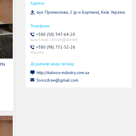
вул. Промислова, 2 (р-н Бортничі), Київ, Україна
+380 (50) 347-64-20
Іван Email: shtivan@ukr.net
+380 (98) 731-52-26
Максим
 PN
http://italinox-industry.com.ua
Sivozdraw@gmail.com