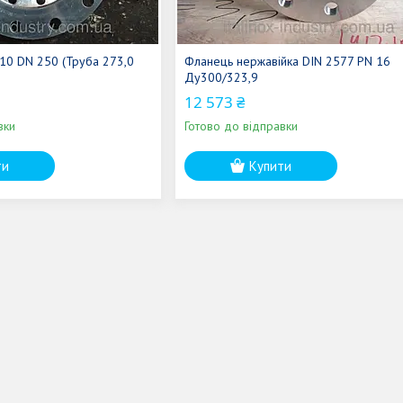
0 DN 250 (Труба 273,0
Фланець нержавійка DIN 2577 PN 16
Ду300/323,9
12 573 ₴
вки
Готово до відправки
ти
Купити