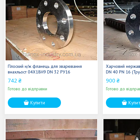
Плоский н/ж фланець для зварювання
Харчовий нержав
внахльост 04Х18Н9 DN 32 РУ16
DN 40 PN 16 (Тру
742 ₴
900 ₴
Готово до відправки
Готово до відпра
Купити
Купи