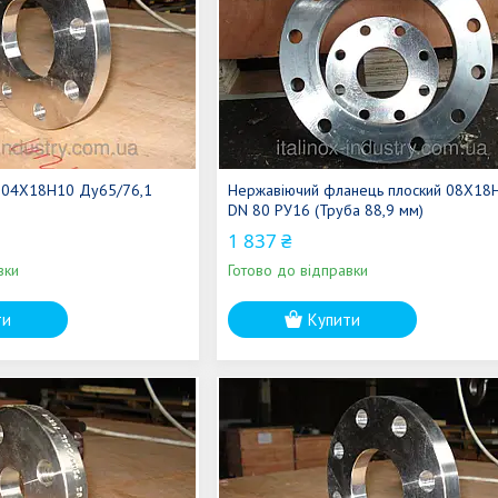
 04Х18Н10 Ду65/76,1
Нержавіючий фланець плоский 08Х18
DN 80 РУ16 (Труба 88,9 мм)
1 837 ₴
вки
Готово до відправки
ти
Купити