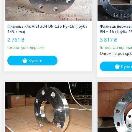
Фланець н/ж AISI 304 DN 125 Ру=16 (Труба
Фланець нержав
139,7 мм)
PN = 16 (Труба 1
2 761 ₴
3 817 ₴
Готово до відправки
Готово до відпра
Оптом і в роздрі
Купити
Купи