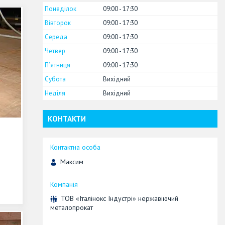
Понеділок
09:00
17:30
Вівторок
09:00
17:30
Середа
09:00
17:30
Четвер
09:00
17:30
Пʼятниця
09:00
17:30
Субота
Вихідний
Неділя
Вихідний
КОНТАКТИ
Максим
ТОВ «Італінокс Індустрі» нержавіючий
металопрокат