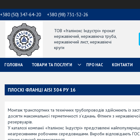
+380 (50) 347-64-20
+380 (98) 731-52-26
ТОВ «Італінокс Індустрі» прокат
нержавіючий, нержавіюча труба,
нержавіючий лист, нержавіючі
круги
ГОЛОВНА
ТОВАРИ ТА ПОСЛУГИ
ПРО НАС
КОНТАКТИ
ПЛОСКІ ФЛАНЦІ AISI 304 РУ 16
Монтаж транспортних та технічних трубопроводів здійснюють із зас
досягти максимальної герметичності з'єднань. Фітинги з нержавіючої 
резервуарів.
У каталозі компанії «Італінокс Індустрі» представлені найпопулярніш
неагресивними робочими середовищами. Вироби відповідають ГОСТ
різних галузей промисловості.