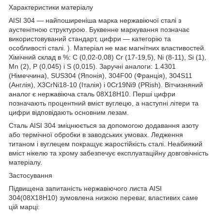
Характеристики матеріалу
AISI 304 — найпоширеніша марка нержавіючої сталі з
аустенітною структурою. Буквенне маркування позначає
використовуваний стандарт, цифри — категорію та
особливості сталі. ). Матеріал не має магнітних властивостей.
Хімічний склад в %: C (0,02-0,08) Cr (17-19,5), Ni (8-11), Si (1),
Mn (2), P (0,045) і S (0,015). Заручні аналоги: 1.4301
(Німеччина), SUS304 (Японія), 304F00 (Франція), 304S11
(Англія), X3CrNi18-10 (Італія) і 0Cr19Ni9 (PRish). Вітчизняний
аналог є нержавіюча сталь 08Х18Н10. Перші цифри
позначають процентний вміст вуглецю, а наступні літери та
цифри відповідають основним лезам.
Сталь AISI 304 зміцнюється за допомогою додавання азоту
або термічної обробки в заводських умовах. Ледження
титаном і вуглецем покращує жаростійкість сталі. Неабиякий
вміст нікелю та хрому забезпечує експлуатаційну довговічність
матеріалу.
Застосування
Підвищена запитаність нержавіючого листа AISI
304(08Х18Н10) зумовлена низкою переваг, властивих саме
цій марці: