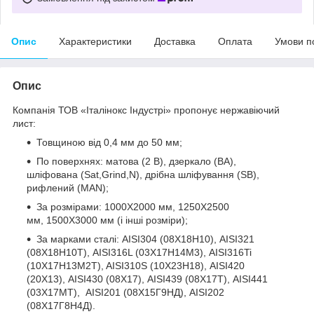
Опис
Характеристики
Доставка
Оплата
Умови п
Опис
Компанія ТОВ «Італінокс Індустрі» пропонує нержавіючий
лист:
Товщиною від 0,4 мм до 50 мм;
По поверхнях: матова (2 В), дзеркало (ВА),
шліфована (Sat,Grind,N), дрібна шліфування (SB),
рифлений (MAN);
За розмірами: 1000Х2000 мм, 1250Х2500
мм, 1500Х3000 мм (і інші розміри);
За марками сталі: AISI304 (08Х18Н10), AISI321
(08Х18Н10Т), AISI316L (03Х17Н14М3), AISI316Ti
(10Х17Н13М2T), AISI310S (10Х23Н18), AISI420
(20Х13), AISI430 (08Х17), AISI439 (08Х17Т), AISI441
(03Х17МТ), AISI201 (08Х15Г9НД), AISI202
(08Х17Г8Н4Д).