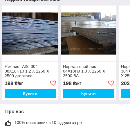
Н\ж лист AISI 304
Нержавіючий лист
Нерж
08Х18Н10 1,2 Х 1250 Х
04Х18Н9 1,0 Х 1250 Х
304 
2500 дзеркало
2500 ВА
Х 25
+плі
198
198
202
₴/кг
₴/кг
Купити
Купити
Про нас
100% позитивних з 10 відгуків за рік