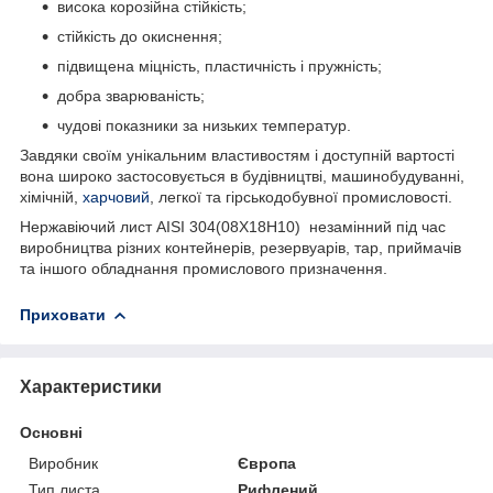
висока корозійна стійкість;
стійкість до окиснення;
підвищена міцність, пластичність і пружність;
добра зварюваність;
чудові показники за низьких температур.
Завдяки своїм унікальним властивостям і доступній вартості
вона широко застосовується в будівництві, машинобудуванні,
хімічній,
харчовий
, легкої та гірськодобувної промисловості.
Нержавіючий лист AISI 304(08Х18Н10) незамінний під час
виробництва різних контейнерів, резервуарів, тар, приймачів
та іншого обладнання промислового призначення.
Приховати
Характеристики
Основні
Виробник
Європа
Тип листа
Рифлений