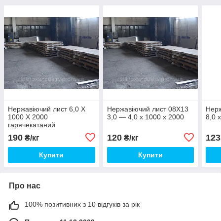
Нержавіючий лист 6,0 Х
Нержавіючий лист 08Х13
Нерж
1000 Х 2000
3,0 — 4,0 х 1000 х 2000
8,0 
гарячекатаний
190
120
123
₴/кг
₴/кг
Купити
Купити
Про нас
100% позитивних з 10 відгуків за рік