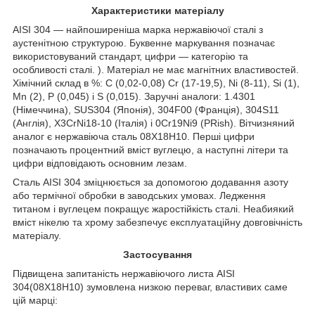
Характеристики матеріалу
AISI 304 — найпоширеніша марка нержавіючої сталі з
аустенітною структурою. Буквенне маркування позначає
використовуваний стандарт, цифри — категорію та
особливості сталі. ). Матеріал не має магнітних властивостей.
Хімічний склад в %: C (0,02-0,08) Cr (17-19,5), Ni (8-11), Si (1),
Mn (2), P (0,045) і S (0,015). Заручні аналоги: 1.4301
(Німеччина), SUS304 (Японія), 304F00 (Франція), 304S11
(Англія), X3CrNi18-10 (Італія) і 0Cr19Ni9 (PRish). Вітчизняний
аналог є нержавіюча сталь 08Х18Н10. Перші цифри
позначають процентний вміст вуглецю, а наступні літери та
цифри відповідають основним лезам.
Сталь AISI 304 зміцнюється за допомогою додавання азоту
або термічної обробки в заводських умовах. Ледження
титаном і вуглецем покращує жаростійкість сталі. Неабиякий
вміст нікелю та хрому забезпечує експлуатаційну довговічність
матеріалу.
Застосування
Підвищена запитаність нержавіючого листа AISI
304(08Х18Н10) зумовлена низкою переваг, властивих саме
цій марці: