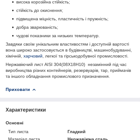
висока корозійна стійкість;
стійкість до окиснення;
підвищена міцність, пластичність і пружність;
добра зварюваність;
чудові показники за низьких температур.
Завдяки своїм унікальним властивостям і доступній вартості
вона широко застосовується в будівництві, машинобудуванні,
хімічній,
харчовий
, легкої та гірськодобувної промисловості.
Нержавіючий лист AISI 304(08Х18Н10) незамінний під час
виробництва різних контейнерів, резервуарів, тар, приймачів
та іншого обладнання промислового призначення.
Приховати
Характеристики
Основні
Тип листа
Гладкий
Матеріал листа
Нержавіюча сталь