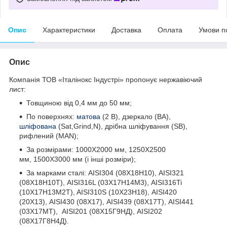
Опис
Характеристики
Доставка
Оплата
Умови п
Опис
Компанія ТОВ «Італінокс Індустрі» пропонує нержавіючий
лист:
Товщиною від 0,4 мм до 50 мм;
По поверхнях:
матова
(2 В), дзеркало (ВА),
шліфована
(Sat,Grind,N), дрібна шліфування (SB),
рифлений (MAN);
За розмірами: 1000Х2000 мм, 1250Х2500
мм, 1500Х3000 мм (і інші розміри);
За марками сталі: AISI304 (08Х18Н10), AISI321
(08Х18Н10Т), AISI316L (03Х17Н14М3), AISI316Ti
(10Х17Н13М2T), AISI310S (10Х23Н18), AISI420
(20Х13), AISI430 (08Х17), AISI439 (08Х17Т), AISI441
(03Х17МТ), AISI201 (08Х15Г9НД), AISI202
(08Х17Г8Н4Д).