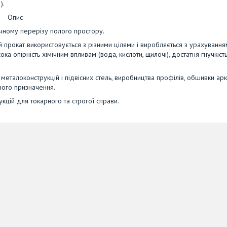
).
Опис
чному перерізу полого простору.
 прокат використовується з різними цілями і виробляється з урахування
а опірність хімічним впливам (вода, кислоти, щилочі), достатня гнучкість
я металоконструкцій і підвісних стель, виробництва профілів, обшивки ар
ного призначення.
укцій для токарного та строгої справи.