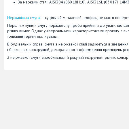
За марками сталі: AISI304 (08Х18Н10), AISI316L (03Х17Н14М3
Нержавіюча смуга
— суцільний металевий профіль, не має в попере
Перш ніж купити смугу нержавіючу, треба прийняти до уваги, що цей
різних вимог. Однак універсальними характеристиками прокату є висок
тривалий термін експлуатації.
В будівельній справі смуга з неіржавкої сталі задіюється в зведенн
і балконних конструкцій, декоративного оформлення приміщень різ
З неіржавкої смуги виробляється й ріжучий інструмент різних констр