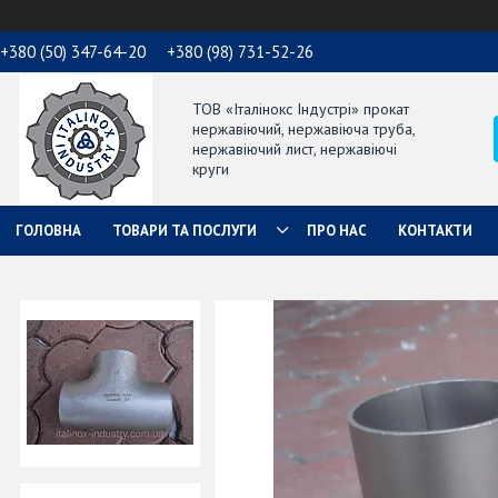
+380 (50) 347-64-20
+380 (98) 731-52-26
ТОВ «Італінокс Індустрі» прокат
нержавіючий, нержавіюча труба,
нержавіючий лист, нержавіючі
круги
ГОЛОВНА
ТОВАРИ ТА ПОСЛУГИ
ПРО НАС
КОНТАКТИ