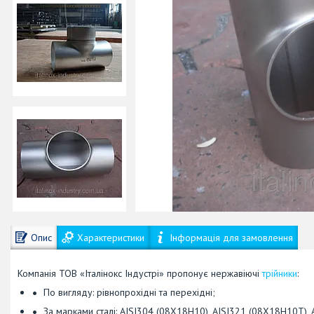
Опис
Характеристики
Інформація для замовлення
Компанія ТОВ «Італінокс Індустрі» пропонує нержавіючі
трійники
:
По вигляду: рівнопрохідні та перехідні;
За марками сталі: AISI304 (08Х18Н10), AISI321 (08Х18Н10Т)