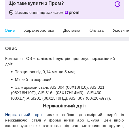
Що таке купити з Пром?
Замовлення під захистом
Опис
Характеристики
Доставка
Оплата
Умови п
Опис
Компанія ТОВ «Італінокс Індустрі» пропонує нержавіючий
дріт:
Товщиною від 0,14 мм до 8 мм;
М'який та жорсткий;
За марками сталі: AISI304 (08Х18Н10), AISI321
(08Х18Н10Т), AISI316L (03Х17Н14М3), AISI430
(08Х17),AISI201 (08Х15Г9НД), AISI 307 (08х20н9г7т).
Нержавіючий дріт
Нержавіючий дріт
являє собою довгомірний виріб із
нержавіючої сталі у формі нитки або шнура. Цей виріб
застосовується як заготовка під час виготовлення пружин,