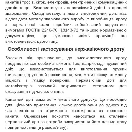
канатів і тросів, сіток, електродів, електричних і комунікаційних
дротів тощо. Використовують нержавіючий дріт і в процесі
зварювання. Склад металу, з якого виготовлений дріт, має
відповідати металу зварюваного виробу. У виробництві дроту
з нержавіючої сталі виробник зобов'язаний керуватися
вимогами ГОСТів 2246-70, 18143-72 та іншою нормативною
документацією, що зумовлює якість продукції, що
виготовляється, цього типу.
Особливості застосування нержавіючого дроту
Залежно від призначення, до високолегованого дроту
пред'являються особливі вимоги. Так, наприклад, пружинний
дріт, що використовується для виготовлення пружин
стискання, крутіння й розширення, має мати високу втомлену
міцність і гладку поверхню. Нержавіючий дріт для
металізаторів зазвичай покривається стеарином для
смазування під час волочіння.
Канатний дріт вимагає мінімального допуску. Це необхідно
для щільного прилягання кількох дротів один до одного під
час сплетіння та отримання рівномірного за товщиною
каната. Оцинковане покриття наноситься на сталевий
нержавіючий дріт за потреби використання його для монтажу
повітряних ліній (в радіозв'язку).