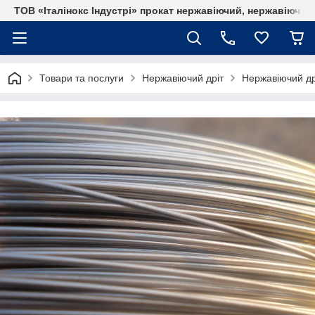
ТОВ «Італінокс Індустрі» прокат нержавіючий, нержавіюча т
Товари та послуги
Нержавіючий дріт
Нержавіючий дрі