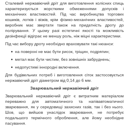
Сталевий нержавіючий дріт для виготовлення колісних спиць
характеризується жорсткими обмеженнями допусків і
механічних властивостей. Під час виробництва торгових
кошиків, лотків і візків, крім фізико-механічних властивостей,
виробник має звертати також на придатність дроту до
полірування. У цьому разі естетичні якості та можливість
дезінфекції відіграє не меншу роль, ніж міцні характеристики.
Під час вибору дроту необхідно враховувати такі нюанси:
на поверхні не має бути рисок, тріщин, подряпин;
метал має бути чистим, без зовнішніх забруднень;
недопустимі іннородні включення.
Для будівельних потреб і виготовлення сіток застосовується
нержавіючий дріт діаметром від 0,14 до 6 мм.
Зварювальний нержавіючий дріт
Зварювальний нержавіючий дріт є витратним матеріалом
переважно для автоматичного та напівавтоматичної
зварювання, як у середовищі захисних газів, так і без нього.
Шов, що вийшов унаслідок зварювання, не потребує
подальшого термічного оброблення, але йому необхідне
пасування.