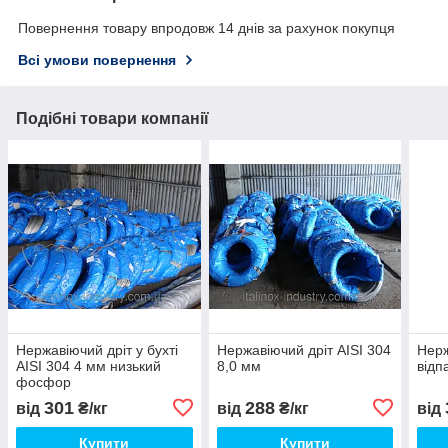
Повернення товару впродовж 14 днів за рахунок покупця
Всі умови повернення
Подібні товари компанії
Нержавіючий дріт у бухті
Нержавіючий дріт AISI 304
Нерж
AISI 304 4 мм низький
8,0 мм
відп
фосфор
301
288
від
₴/кг
від
₴/кг
від
Купити
Купити