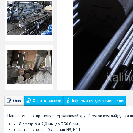
Опис
Характеристики
Інформація для замовлення
Наша компанія пропонує нержавіючий круг (пруток круглий) у наявно
Діаметр від 2,0 мм до 350,0 мм;
За точністю: калібрований Н9, Н11;