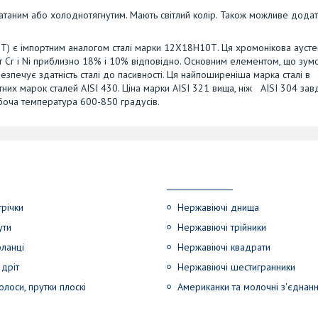
атаним або холоднотягнутим. Мають світлий колір. Також можливе дода
Т) є імпортним аналогом сталі марки 12Х18Н10Т. Ця хромонікова аусте
т Cr і Ni приблизно 18% і 10% відповідно. Основним елементом, що зу
абезпечує здатність сталі до пасивності. Ця найпоширеніша марка сталі в
тних марок сталей AISI 430. Ціна марки AISI 321 вища, ніж AISI 304 зав
обоча температура 600-850 градусів.
трічки
Нержавіючі днища
ути
Нержавіючі трійники
ланці
Нержавіючі квадрати
дріт
Нержавіючі шестигранники
лоси, прутки плоскі
Американки та молочні з'єднан