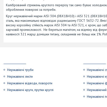
Калібрований стрижень круглого перерізу так само буває холоднок
оброблення поверхні за потреби.
Круг нержавіючий марки AISI 304 (08Х18Н10) і AISI 321 (08Х18Н10
сталь, яка максимально відповідає радянському ГОСТ 5632-72. Вміс
високу корозійну стійкість марок AISI 304 та AISI 321, є хром, що з
харчовій промисловості. Не береться магнітом, на відміну від фери
наявності 321 марці домішки титану, складників не більш ніж 1%. Р
Нержавіючі труби
Нержавіючі с
Нержавіючі листи
Нержавіючі к
Нержавіючі відводи, повороти
Нержавіючі ф
Нержавіючі круги, прутки круглі
Нержавіючий 
Нержавіючі по