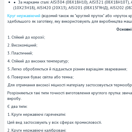
За марками сталі: AISI304 (08Х18Н10), AISI321 (08Х18Н10Т)
(10Х23Н18), AISI420 (20Х13), AISI201 (08Х15Г9НД), AISI202 (0
Круг нержавіючий
(відомий також як "круглий пруток" або «пруток к
здебільшого як заготівку, яку використовують для виробництва ма
Основні
1. Стійкий до корозії;
2. Високоміцний;
3. Пластичний;
4. Стійкий до високих температур;
5. Легко обробляється й піддається різним варіаціям зварювання;
6. Поверхня буває світла або темна;
Для отримання високої міцності матеріалу застосовується термообро
Розрізняються такі типи точності виготовлення круглого прутка: зви
виробу.
Є два типи:
1. Круги нержавіючі гарячекатні:
Цей вид застосовують у всіх сферах промисловості.
2. Круги нержавіючі калібровані: