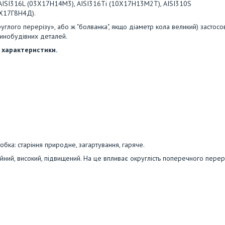
, AISI316L (03Х17Н14М3), AISI316Ti (10Х17Н13М2T), AISI310S
8Х17Г8Н4Д).
руглого перерізу», або ж "болванка", якщо діаметр кола великий) застос
шинобудівних деталей.
 характеристики.
бка: старіння природне, загартування, гаряче.
чайний, високий, підвищений. На це впливає округлість поперечного перер