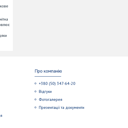
ткове
нітна
мовлює
дяки
Про компанію
+380 (50) 347-64-20
Відгуки
Фотогалерея
Презентації та документи
ня