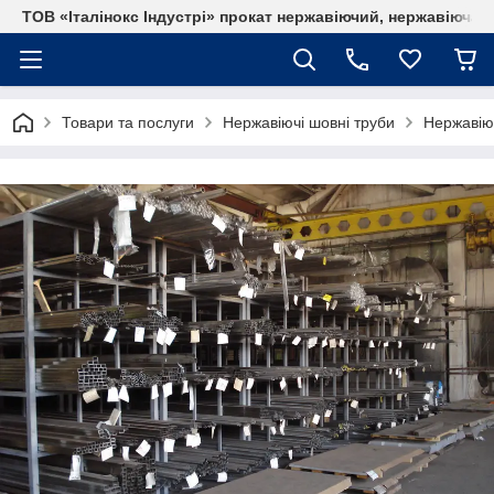
ТОВ «Італінокс Індустрі» прокат нержавіючий, нержавіюча т
Товари та послуги
Нержавіючі шовні труби
Нержавіюч