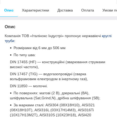
Опис
Характеристики
Доставка
Оплата
Умови п
Опис
Компанія ТОВ «Італінокс Індустрі» пропонує нержавіючі
круглі
труби
:
Розмірами від 6 мм до 506 мм
По типу шва:
DIN 17455 (HF) — конструкційні (зварювання струмами
високої частоти),
DIN 17457 (TIG) — водогазопровідні (сварка
вольфрамовим електродом в інертному газі),
DIN 11850 — молочні.
По поверхнях: матові (2 В), дзеркальні (ВА),
шліфувальна (Sat,Grind,N), дрібна шліфування (SB);
За марками сталі: AISI304 (08Х18Н10), AISI321
(08Х18Н10Т), AISI316L (03Х17Н14М3), AISI316Ti
(10Х17Н13М2T), AISI310S (10Х23Н18), AISI420