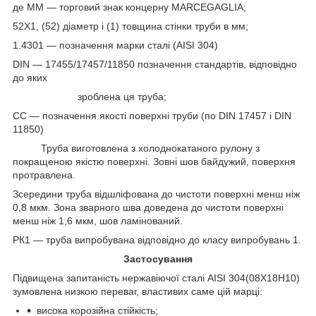
де ММ — торговий знак концерну MARCEGAGLIA;
52Х1, (52) діаметр і (1) товщина стінки труби в мм;
1.4301 — позначення марки сталі (AISI 304)
DIN — 17455/17457/11850 позначення стандартів, відповідно
до яких
зроблена ця труба;
СС — позначення якості поверхні труби (по DIN 17457 і DIN
11850)
Труба виготовлена з холоднокатаного рулону з
покращеною якістю поверхні. Зовні шов байдужий, поверхня
протравлена.
Зсередини труба відшліфована до чистоти поверхні менш ніж
0,8 мкм. Зона зварного шва доведена до чистоти поверхні
менш ніж 1,6 мкм, шов ламінований.
РК1 — труба випробувана відповідно до класу випробувань 1.
Застосування
Підвищена запитаність нержавіючої сталі AISI 304(08Х18Н10)
зумовлена низкою переваг, властивих саме цій марці:
висока корозійна стійкість;