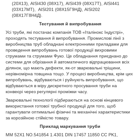
(20Х13), AISI430 (08Х17), AISI439 (08Х17Т), AISI441
(03Х17МТ), AISI201 (08Х15Г9НД), AISI202
(08Х17Г8Н4Д).
Тестування й випробування
Усі труби, які постачає компанія ТОВ «Італінокс Індустрі»,
проходять тестування й випробування. Промислові лінії з
виробництва труб обладнані електронними приладами для
проведення випробувань готової продукції вихровими
струмами та струмами Фуко. Це обладнання приєднано до
системи для обрізання й автоматичного відпрацювання всіх
ділянок, що мають дефекти, як-от зварювальні тріщини,
нерівномірна товщина тощо. У процесі виробництва, крім цих
випробувань, відбуваються і руйнують випробування, що
відбуваються в міру дискретного просування труби на
конвеєрі через регулярні проміжки часу.
Зварювальні технології підбираються на основі кінцевого
використання готової трубної продукції для того, щоб
гарантувати оптимальні фізичні та механічні характеристики
за корозійною стійкістю товару.
Приклад маркування труби
ММ 52Х1 NO.541854 1.4301 DIN 17457 11850 CC PK1,