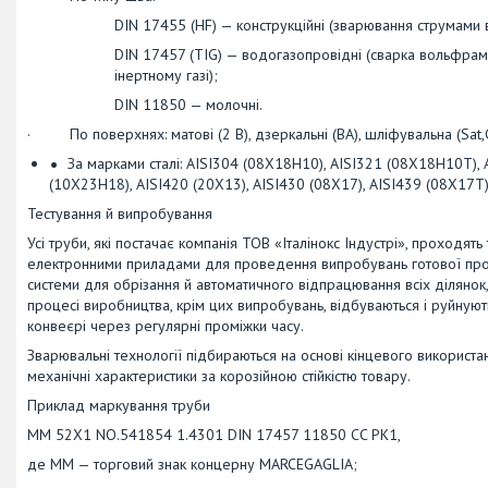
DIN 17455 (HF) — конструкційні (зварювання струмами вис
DIN 17457 (TIG) — водогазопровідні (сварка вольфрамо
інертному газі);
DIN 11850 — молочні.
· По поверхнях: матові (2 В), дзеркальні (ВА), шліфувальна (Sat,G
За марками сталі: AISI304 (08Х18Н10), AISI321 (08Х18Н10Т)
(10Х23Н18), AISI420 (20Х13), AISI430 (08Х17), AISI439 (08Х17
Тестування й випробування
Усі труби, які постачає компанія ТОВ «Італінокс Індустрі», проходят
електронними приладами для проведення випробувань готової про
системи для обрізання й автоматичного відпрацювання всіх ділянок,
процесі виробництва, крім цих випробувань, відбуваються і руйную
конвеєрі через регулярні проміжки часу.
Зварювальні технології підбираються на основі кінцевого використан
механічні характеристики за корозійною стійкістю товару.
Приклад маркування труби
ММ 52Х1 NO.541854 1.4301 DIN 17457 11850 CC PK1,
де ММ — торговий знак концерну MARCEGAGLIA;