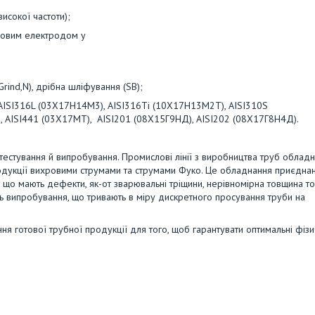
окої частоти);
вим електродом у
rind,N), дрібна шліфування (SB);
, AISI316L (03Х17Н14М3), AISI316Ti (10Х17Н13М2T), AISI310S
Т), AISI441 (03Х17МТ), AISI201 (08Х15Г9НД), AISI202 (08Х17Г8Н4Д).
ь тестування й випробування. Промислові лінії з виробництва труб обладн
дукції вихровими струмами та струмами Фуко. Це обладнання приєдна
 що мають дефекти, як-от зварювальні тріщини, нерівномірна товщина то
ть випробування, що тривають в міру дискретного просування труби на
ня готової трубної продукції для того, щоб гарантувати оптимальні фізи