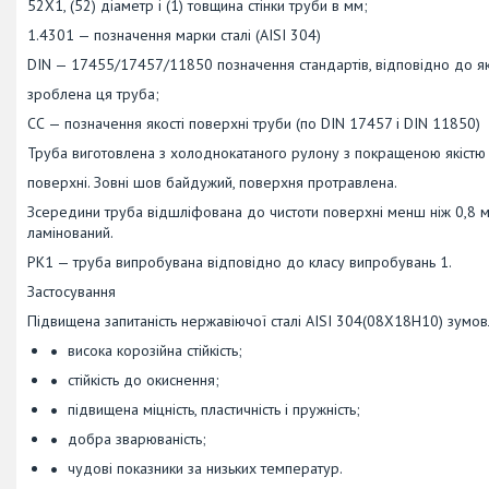
52Х1, (52) діаметр і (1) товщина стінки труби в мм;
1.4301 — позначення марки сталі (AISI 304)
DIN — 17455/17457/11850 позначення стандартів, відповідно до я
зроблена ця труба;
СС — позначення якості поверхні труби (по DIN 17457 і DIN 11850)
Труба виготовлена з холоднокатаного рулону з покращеною якістю
поверхні. Зовні шов байдужий, поверхня протравлена.
Зсередини труба відшліфована до чистоти поверхні менш ніж 0,8 м
ламінований.
РК1 — труба випробувана відповідно до класу випробувань 1.
Застосування
Підвищена запитаність нержавіючої сталі AISI 304(08Х18Н10) зумов
висока корозійна стійкість;
стійкість до окиснення;
підвищена міцність, пластичність і пружність;
добра зварюваність;
чудові показники за низьких температур.