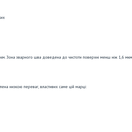
ких
км. Зона зварного шва доведена до чистоти поверхні менш ніж 1,6 мкм
лена низкою переваг, властивих саме цій марці: