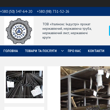
+380 (50) 347-64-20
+380 (98) 731-52-26
ТОВ «Італінокс Індустрі» прокат
нержавіючий, нержавіюча труба,
нержавіючий лист, нержавіючі
круги
ГОЛОВНА
ТОВАРИ ТА ПОСЛУГИ
ПРО НАС
КОНТАКТИ