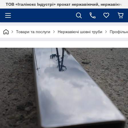
ТОВ «Італінокс Індустрі» прокат нержавіючий, нержавіюча т
Товари та послуги
Нержавіючі шовні труби
Профільні