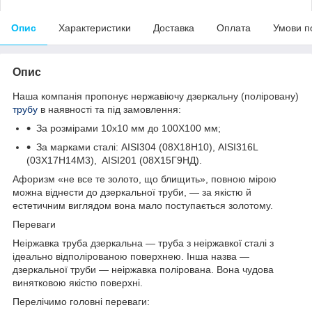
Опис
Характеристики
Доставка
Оплата
Умови п
Опис
Наша компанія пропонує нержавіючу дзеркальну (поліровану)
трубу
в наявності та під замовлення:
За розмірами 10х10 мм до 100Х100 мм;
За марками сталі: AISI304 (08Х18Н10), AISI316L
(03Х17Н14М3), AISI201 (08Х15Г9НД).
Афоризм «не все те золото, що блищить», повною мірою
можна віднести до дзеркальної труби, — за якістю й
естетичним виглядом вона мало поступається золотому.
Переваги
Неіржавка труба дзеркальна — труба з неіржавкої сталі з
ідеально відполірованою поверхнею. Інша назва —
дзеркальної труби — неіржавка полірована. Вона чудова
винятковою якістю поверхні.
Перелічимо головні переваги: