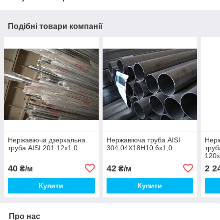
Подібні товари компанії
Нержавіюча дзеркальна
Нержавіюча труба AISI
Нерж
труба AISI 201 12х1,0
304 04Х18Н10 6х1,0
труб
120х
40
42
2 2
₴/м
₴/м
Купити
Купити
Про нас