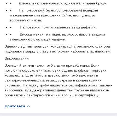
Дзеркальна поверхня ускладнює налипання бруду.
На полірованій (електрополірованій) поверхні
максимальне співвідношення Cr/Fe, що підвищує
корозійну стійкість.
На поверхні помітні найнесуттєвіші дефекти.
Висока механічна міцність, зносостійкість завдяки
зменшенню локалізацій напруги.
Залежно від температури, концентрації агресивного фактора
підбирають марку сплаву з потрібним набором властивостей.
Використання
Зовнішній вигляд таких труб є дуже привабливим. Вони
потрібні в оформленні житлових будівель, офісів і торгових
комплексів. Естетичність дзеркальних труб важлива і в
санітарно-технічних системах, зокрема в каналізаційних
системах. На кожну трубу надається сертифікат якості заводу-
виробника. Для декоративних цілей такі труби не підлягають
обов'язковій санітарно-гігієнічній або іншій сертифікації.
Приховати