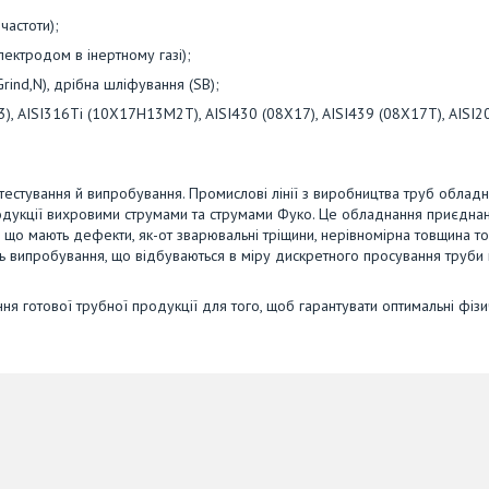
частоти);
ктродом в інертному газі);
Grind,N), дрібна шліфування (SB);
), AISI316Ti (10Х17Н13М2T), AISI430 (08Х17), AISI439 (08Х17Т), AISI2
ь тестування й випробування. Промислові лінії з виробництва труб обладн
дукції вихровими струмами та струмами Фуко. Це обладнання приєдна
 що мають дефекти, як-от зварювальні тріщини, нерівномірна товщина то
ть випробування, що відбуваються в міру дискретного просування труби 
ня готової трубної продукції для того, щоб гарантувати оптимальні фізи