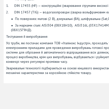
1. DIN 17455 (HF) — конструкційні (зварювання струмами високої 
2. DIN 17457 (TIG) — водогазопровідні (сварка вольфрамовим еле
По поверхнях: матові (2 В), дзеркальні (ВА), шліфувальна (Sat,
За марками сталі: AISI304 (08Х18Н10), AISI316L (03Х17Н14М3
(08Х15Г9НД).
Тестування й випробування
Усі труби, які постачає компанія ТОВ «Італінокс Індустрі», проходят
електронними приладами для проведення випробувань готової про
системи для обрізання й автоматичного відпрацювання всіх ділянок,
процесі виробництва, крім цих випробувань, відбуваються і руйную
конвеєрі через регулярні проміжки часу.
Зварювальні технології підбираються на основі кінцевого використан
механічні характеристики за корозійною стійкістю товару.