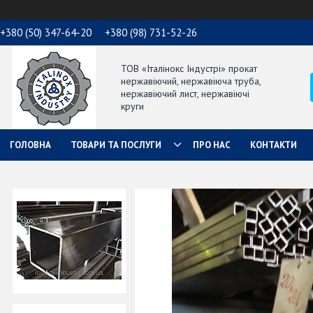
+380 (50) 347-64-20
+380 (98) 731-52-26
ТОВ «Італінокс Індустрі» прокат
нержавіючий, нержавіюча труба,
нержавіючий лист, нержавіючі
круги
ГОЛОВНА
ТОВАРИ ТА ПОСЛУГИ
ПРО НАС
КОНТАКТИ