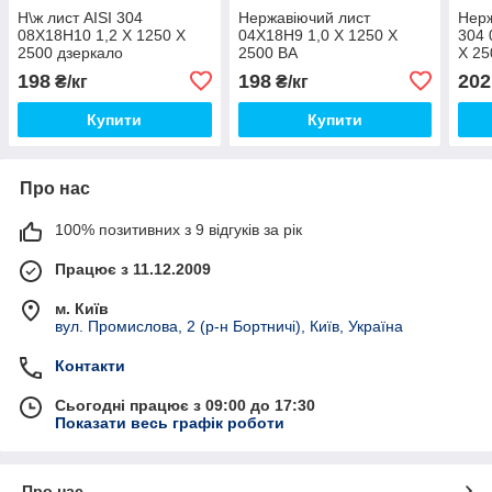
Н\ж лист AISI 304
Нержавіючий лист
Нерж
08Х18Н10 1,2 Х 1250 Х
04Х18Н9 1,0 Х 1250 Х
304 
2500 дзеркало
2500 ВА
Х 25
+плі
198
198
202
₴/кг
₴/кг
Купити
Купити
Про нас
100% позитивних з 9 відгуків за рік
Працює з 11.12.2009
м. Київ
вул. Промислова, 2 (р-н Бортничі), Київ, Україна
Контакти
Сьогодні працює з 09:00 до 17:30
Показати весь графік роботи
Про нас