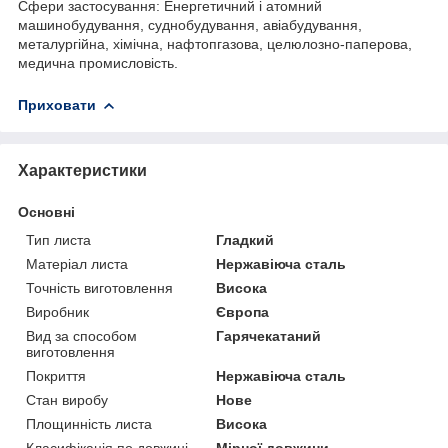
Сфери застосування: Енергетичний і атомний
машинобудування, суднобудування, авіабудування,
металургійна, хімічна, нафтопгазова, целюлозно-паперова,
медична промисловість.
Приховати
Характеристики
Основні
Тип листа
Гладкий
Матеріал листа
Нержавіюча сталь
Точність виготовлення
Висока
Виробник
Європа
Вид за способом
Гарячекатаний
виготовлення
Покриття
Нержавіюча сталь
Стан виробу
Нове
Площинність листа
Висока
Класифікація по довжині
Мірної довжини