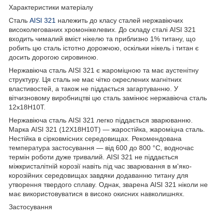
Характеристики матеріалу
Сталь
AISI 321
належить до класу сталей нержавіючих
високолегованих хромонікелевих. До складу сталі AISI 321
входить чималий вміст нікелю та приблизно 1% титану, що
робить цю сталь істотно дорожчою, оскільки нікель і титан є
досить дорогою сировиною.
Нержавіюча сталь AISI 321 є жароміцною та має аустенітну
структуру. Ця сталь не має чітко окреслених магнітних
властивостей, а також не піддається загартуванню. У
вітчизновому виробництві цю сталь замінює нержавіюча сталь
12х18Н10Т.
Нержавіюча сталь AISI 321 легко піддається зварюванню.
Марка AISI 321 (12Х18Н10Т) — жаростійка, жароміцна сталь.
Нестійка в сірковмісних середовищах. Рекомендована
температура застосування — від 600 до 800 °C, водночас
термін роботи дуже тривалий. AISI 321 не піддається
міжкристалітній корозії навіть під час зварювання в м'яко-
корозійних середовищах завдяки додаванню титану для
утворення твердого сплаву. Однак, зварена AISI 321 ніколи не
має використовуватися в високо окисних навколишнях.
Застосування