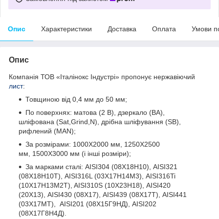
Опис
Характеристики
Доставка
Оплата
Умови п
Опис
Компанія ТОВ «Італінокс Індустрі» пропонує нержавіючий
лист
:
Товщиною від 0,4 мм до 50 мм;
По поверхнях: матова (2 В), дзеркало (ВА),
шліфована (Sat,Grind,N), дрібна шліфування (SB),
рифлений (MAN);
За розмірами: 1000Х2000 мм, 1250Х2500
мм, 1500Х3000 мм (і інші розміри);
За марками сталі: AISI304 (08Х18Н10), AISI321
(08Х18Н10Т), AISI316L (03Х17Н14М3), AISI316Ti
(10Х17Н13М2T), AISI310S (10Х23Н18), AISI420
(20Х13), AISI430 (08Х17), AISI439 (08Х17Т), AISI441
(03Х17МТ), AISI201 (08Х15Г9НД), AISI202
(08Х17Г8Н4Д).