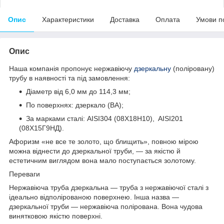
Опис
Характеристики
Доставка
Оплата
Умови п
Опис
Наша компанія пропонує нержавіючу
дзеркальну
(поліровану)
трубу в наявності та під замовлення:
Діаметр від 6,0 мм до 114,3 мм;
По поверхнях: дзеркало (ВА);
За марками сталі: AISI304 (08Х18Н10), AISI201
(08Х15Г9НД).
Афоризм «не все те золото, що блищить», повною мірою
можна віднести до дзеркальної труби, — за якістю й
естетичним виглядом вона мало поступається золотому.
Переваги
Нержавіюча труба дзеркальна — труба з нержавіючої сталі з
ідеально відполірованою поверхнею. Інша назва —
дзеркальної труби — нержавіюча полірована. Вона чудова
винятковою якістю поверхні.