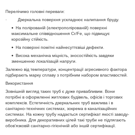
Перелічимо головні переваги:
· Дзеркальна поверхня ускладнює налипання бруду.
На полірованій (електрополірованій) поверхні
максимальне співвідношення Cr/Fe, що підвищує
корозійну стійкість.
На поверхні помітні найнесуттєвіші дефекти.
Висока механічна міцність, зносостійкість завдяки
зменшенню локалізацій напруги.
Залежно від температури, концентрації агресивного фактора
підбирають марку сплаву з потрібним набором властивостей.
Використання
Зовнішній вигляд таких труб є дуже привабливим. Вони
потрібні в оформленні житлових будівель, офісів і торгових
комплексів. Естетичність дзеркальних труб важлива і в
санітарно-технічних системах, зокрема в каналізаційних
системах. На кожну трубу надається сертифікат якості заводу-
виробника. Для декоративних цілей такі труби не підлягають
обов'язковій санітарно-гігієнічній або іншій сертифікації.