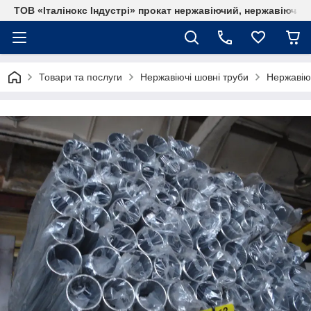
ТОВ «Італінокс Індустрі» прокат нержавіючий, нержавіюча т
Товари та послуги
Нержавіючі шовні труби
Нержавіюч