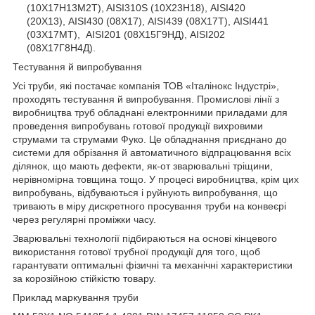
(10Х17Н13М2T), AISI310S (10Х23Н18), AISI420
(20Х13), AISI430 (08Х17), AISI439 (08Х17Т), AISI441
(03Х17МТ), AISI201 (08Х15Г9НД), AISI202
(08Х17Г8Н4Д).
Тестування й випробування
Усі труби, які постачає компанія ТОВ «Італінокс Індустрі»,
проходять тестування й випробування. Промислові лінії з
виробництва труб обладнані електронними приладами для
проведення випробувань готової продукції вихровими
струмами та струмами Фуко. Це обладнання приєднано до
системи для обрізання й автоматичного відпрацювання всіх
ділянок, що мають дефекти, як-от зварювальні тріщини,
нерівномірна товщина тощо. У процесі виробництва, крім цих
випробувань, відбуваються і руйнують випробування, що
тривають в міру дискретного просування труби на конвеєрі
через регулярні проміжки часу.
Зварювальні технології підбираються на основі кінцевого
використання готової трубної продукції для того, щоб
гарантувати оптимальні фізичні та механічні характеристики
за корозійною стійкістю товару.
Приклад маркування труби