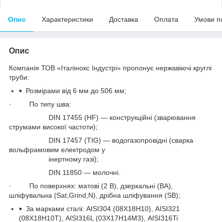
Опис
Характеристики
Доставка
Оплата
Умови п
Опис
Компанія ТОВ «Італінокс Індустрі» пропонує нержавіючі круглі
труби:
Розмірами від 6 мм до 506 мм;
· По типу шва:
DIN 17455 (HF) — конструкційні (зварювання
струмами високої частоти);
DIN 17457 (TIG) — водогазопровідні (сварка
вольфрамовим електродом у
інертному газі);
DIN 11850 — молочні.
· По поверхнях: матові (2 В), дзеркальні (ВА),
шліфувальна (Sat,Grind,N), дрібна шліфування (SB);
За марками сталі: AISI304 (08Х18Н10), AISI321
(08Х18Н10Т), AISI316L (03Х17Н14М3), AISI316Ti