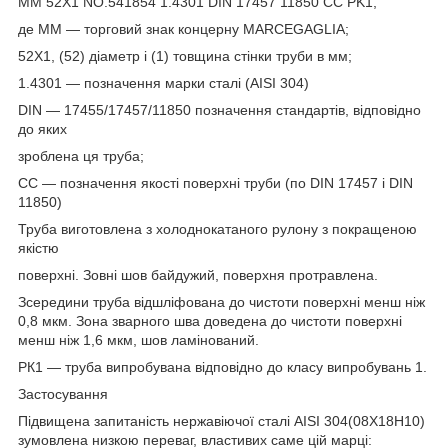
ММ 52Х1 NO.541854 1.4301 DIN 17457 11850 CC PK1,
де ММ — торговий знак концерну MARCEGAGLIA;
52Х1, (52) діаметр і (1) товщина стінки труби в мм;
1.4301 — позначення марки сталі (AISI 304)
DIN — 17455/17457/11850 позначення стандартів, відповідно
до яких
зроблена ця труба;
СС — позначення якості поверхні труби (по DIN 17457 і DIN
11850)
Труба виготовлена з холоднокатаного рулону з покращеною
якістю
поверхні. Зовні шов байдужий, поверхня протравлена.
Зсередини труба відшліфована до чистоти поверхні менш ніж
0,8 мкм. Зона зварного шва доведена до чистоти поверхні
менш ніж 1,6 мкм, шов ламінований.
РК1 — труба випробувана відповідно до класу випробувань 1.
Застосування
Підвищена запитаність нержавіючої сталі AISI 304(08Х18Н10)
зумовлена низкою переваг, властивих саме цій марці: