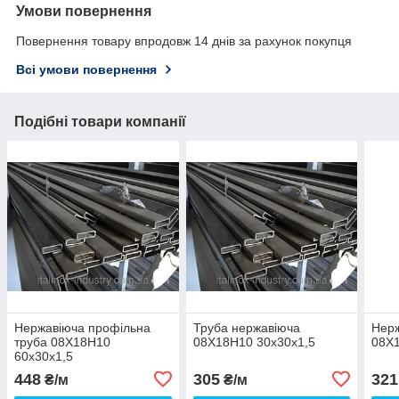
Умови повернення
Повернення товару впродовж 14 днів за рахунок покупця
Всі умови повернення
Подібні товари компанії
Нержавіюча профільна
Труба нержавіюча
Нерж
труба 08Х18Н10
08Х18Н10 30х30х1,5
08Х1
60х30х1,5
448
305
321
₴/м
₴/м