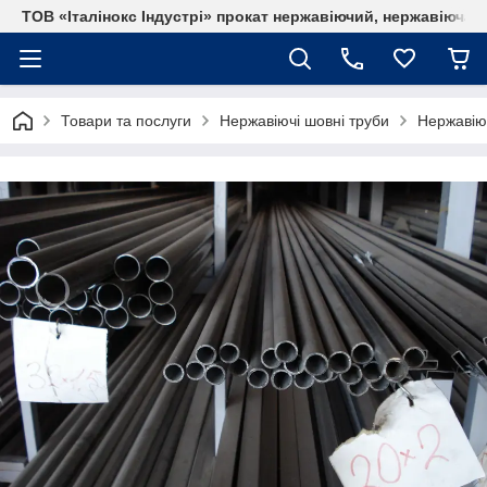
ТОВ «Італінокс Індустрі» прокат нержавіючий, нержавіюча т
Товари та послуги
Нержавіючі шовні труби
Нержавіюч