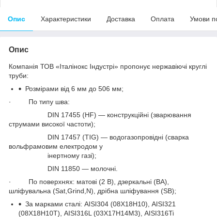
Опис
Характеристики
Доставка
Оплата
Умови п
Опис
Компанія ТОВ «Італінокс Індустрі» пропонує нержавіючі круглі
труби:
Розмірами від 6 мм до 506 мм;
· По типу шва:
DIN 17455 (HF) — конструкційні (зварювання
струмами високої частоти);
DIN 17457 (TIG) — водогазопровідні (сварка
вольфрамовим електродом у
інертному газі);
DIN 11850 — молочні.
· По поверхнях: матові (2 В), дзеркальні (ВА),
шліфувальна (Sat,Grind,N), дрібна шліфування (SB);
За марками сталі: AISI304 (08Х18Н10), AISI321
(08Х18Н10Т), AISI316L (03Х17Н14М3), AISI316Ti