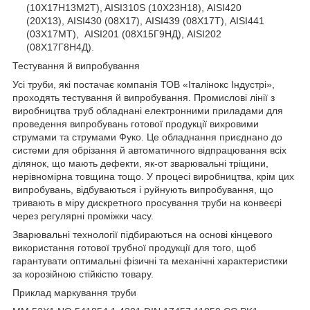
(10Х17Н13М2T), AISI310S (10Х23Н18), AISI420
(20Х13), AISI430 (08Х17), AISI439 (08Х17Т), AISI441
(03Х17МТ), AISI201 (08Х15Г9НД), AISI202
(08Х17Г8Н4Д).
Тестування й випробування
Усі труби, які постачає компанія ТОВ «Італінокс Індустрі»,
проходять тестування й випробування. Промислові лінії з
виробництва труб обладнані електронними приладами для
проведення випробувань готової продукції вихровими
струмами та струмами Фуко. Це обладнання приєднано до
системи для обрізання й автоматичного відпрацювання всіх
ділянок, що мають дефекти, як-от зварювальні тріщини,
нерівномірна товщина тощо. У процесі виробництва, крім цих
випробувань, відбуваються і руйнують випробування, що
тривають в міру дискретного просування труби на конвеєрі
через регулярні проміжки часу.
Зварювальні технології підбираються на основі кінцевого
використання готової трубної продукції для того, щоб
гарантувати оптимальні фізичні та механічні характеристики
за корозійною стійкістю товару.
Приклад маркування труби