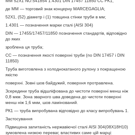
ММ 52Х1 NO.541854 1.4301 DIN 17457 11850 CC PK1,
де ММ — торговий знак концерну MARCEGAGLIA;
52Х1, (52) діаметр і (1) товщина стінки труби в мм;
1.4301 — позначення марки сталі (AISI 304)
DIN — 17455/17457/11850 позначення стандартів, відповідно
до яких
зроблена ця труба;
СС — позначення якості поверхні труби (по DIN 17457 і DIN
11850)
Труба виготовлена з холоднокатаного рулону з покращеною
якістю
поверхні. Зовні шов байдужий, поверхня протравлена.
Зсередини труба відшліфована до чистоти поверхні менш ніж
0,8 мкм. Зона зварного шва доведена до чистоти поверхні
менш ніж 1,6 мкм, шов ламінований.
РК1 — труба випробувана відповідно до класу випробувань 1.
Застосування
Підвищена запитаність нержавіючої сталі AISI 304(08Х18Н10)
зумовлена низкою переваг, властивих саме цій марці: