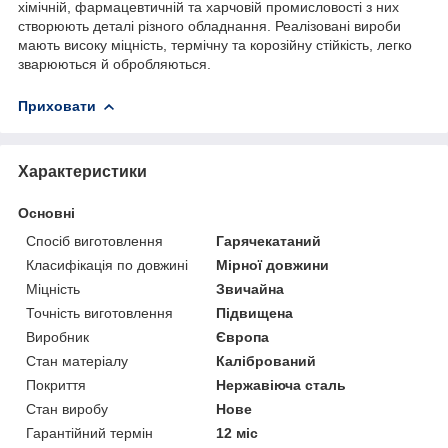
хімічній, фармацевтичній та харчовій промисловості з них
створюють деталі різного обладнання. Реалізовані вироби
мають високу міцність, термічну та корозійну стійкість, легко
зварюються й обробляються.
Приховати
Характеристики
Основні
Спосіб виготовлення
Гарячекатаний
Класифікація по довжині
Мірної довжини
Міцність
Звичайна
Точність виготовлення
Підвищена
Виробник
Європа
Стан матеріалу
Калібрований
Покриття
Нержавіюча сталь
Стан виробу
Нове
Гарантійний термін
12 міс