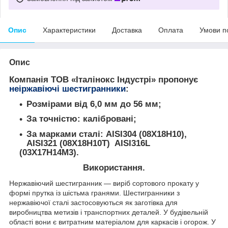
Опис
Характеристики
Доставка
Оплата
Умови п
Опис
Компанія ТОВ «Італінокс Індустрі» пропонує
неіржавіючі шестигранники
:
Розмірами від 6,0 мм до 56 мм;
За точністю: калібровані;
За марками сталі: AISI304 (08Х18Н10),
AISI321 (08Х18Н10Т) AISI316L
(03Х17Н14М3).
Використання.
Нержавіючий шестигранник — виріб сортового прокату у
формі прутка із шістьма гранями. Шестигранники з
нержавіючої сталі застосовуються як заготівка для
виробництва метизів і транспортних деталей. У будівельній
області вони є витратним матеріалом для каркасів і огорож. У