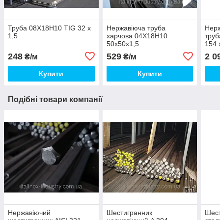
Труба 08Х18Н10 TIG 32 х
Нержавіюча труба
Нер
1,5
харчова 04Х18Н10
труб
50х50х1,5
154 
248
529
2 0
₴/м
₴/м
Купити
Купити
Подібні товари компанії
Нержавіючий
Шестигранник
Шест