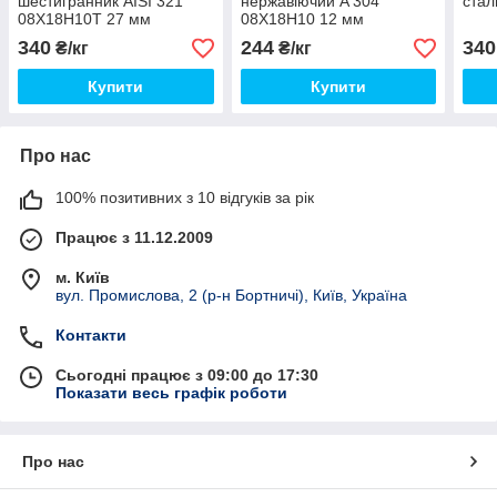
шестигранник AISI 321
нержавіючий A 304
стал
08Х18Н10Т 27 мм
08Х18Н10 12 мм
340
244
340
₴/кг
₴/кг
Купити
Купити
Про нас
100% позитивних з 10 відгуків за рік
Працює з 11.12.2009
м. Київ
вул. Промислова, 2 (р-н Бортничі), Київ, Україна
Контакти
Сьогодні працює з 09:00 до 17:30
Показати весь графік роботи
Про нас