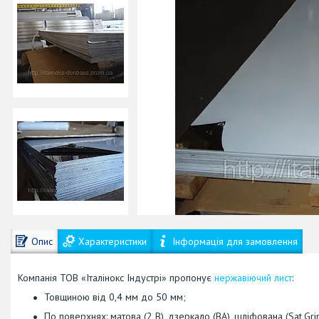
Опис
Характеристики
Інформація для замовлення
Компанія ТОВ «Італінокс Індустрі» пропонує
нержавіючий лист
:
Товщиною від 0,4 мм до 50 мм;
По поверхнях: матова (2 В), дзеркало (ВА), шліфована (Sat,Gr