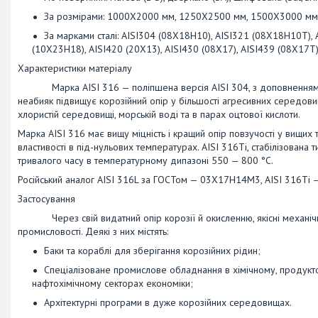
За розмірами: 1000Х2000 мм, 1250Х2500 мм, 1500Х3000 мм (і
За марками сталі: AISI304 (08Х18Н10), AISI321 (08Х18Н10Т)
(10Х23Н18), AISI420 (20Х13), AISI430 (08Х17), AISI439 (08Х17
Характеристики матеріалу
Марка AISI 316 — поліпшена версія AISI 304, з доповненням мо
неабияк підвищує корозійний опір у більшості агресивних середови
хлористій середовищі, морській воді та в парах оцтової кислоти.
Марка AISI 316 має вищу міцність і кращий опір повзучості у вищих т
властивості в під-нульових температурах. AISI 316Ti, стабілізована
тривалого часу в температурному дипазоні 550 — 800 °C.
Російський аналог AISI 316L за ГОСТом — 03Х17Н14М3, AISI 316T
Застосування
Через свій видатний опір корозії й окисленню, якісні механічні вл
промисловості. Деякі з них містять:
Баки та кораблі для зберігання корозійних рідин;
Спеціалізоване промислове обладнання в хімічному, продук
нафтохімічному секторах економіки;
Архітектурні програми в дуже корозійних середовищах.