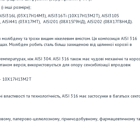
 інші розміри);
, AISI316L (03Х17Н14М3), AISI316Ti (10Х17Н13М2T), AISI310S
Т), AISI441 (03Х17МТ), AISI201 (08Х15Г9НД), AISI202 (08Х17Г8Н4Д).
лібдену та трохи вищим нікелевим вмістом. Ця композиція AISI 316
щах. Молібден робить сталь більш захищеною від щілинної корозії в
емпературах, ніж AISI 304. AISI 316 також має чудові механічні та короз
 титаном версія, використовується для опору сенсибілізації впродовж
i — 10Х17Н13М2Т
астивості та технологічність, AISI 316 має застосунки в багатьох сект
товому, паперово-целюлозному, гірничодобувному, фармацевтичному т