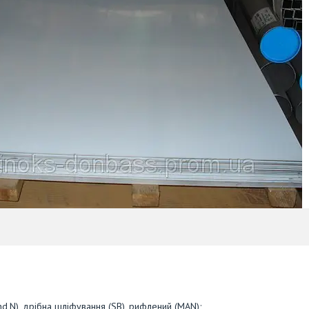
ind,N), дрібна шліфування (SB), рифлений (MAN);