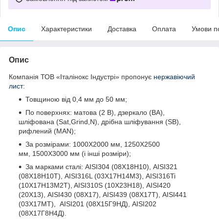
Опис
Характеристики
Доставка
Оплата
Умови п
Опис
Компанія ТОВ «Італінокс Індустрі» пропонує
нержавіючий
лист
:
Товщиною від 0,4 мм до 50 мм;
По поверхнях: матова (2 В), дзеркало (ВА),
шліфована (Sat,Grind,N), дрібна шліфування (SB),
рифлений (MAN);
За розмірами: 1000Х2000 мм, 1250Х2500
мм, 1500Х3000 мм (і інші розміри);
За марками сталі: AISI304 (08Х18Н10), AISI321
(08Х18Н10Т), AISI316L (03Х17Н14М3), AISI316Ti
(10Х17Н13М2T), AISI310S (10Х23Н18), AISI420
(20Х13), AISI430 (08Х17), AISI439 (08Х17Т), AISI441
(03Х17МТ), AISI201 (08Х15Г9НД), AISI202
(08Х17Г8Н4Д).