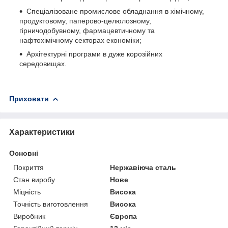
Спеціалізоване промислове обладнання в хімічному,
продуктовому, паперово-целюлозному,
гірничодобувному, фармацевтичному та
нафтохімічному секторах економіки;
Архітектурні програми в дуже корозійних
середовищах.
Приховати
Характеристики
Основні
Покриття
Нержавіюча сталь
Стан виробу
Нове
Міцність
Висока
Точність виготовлення
Висока
Виробник
Європа