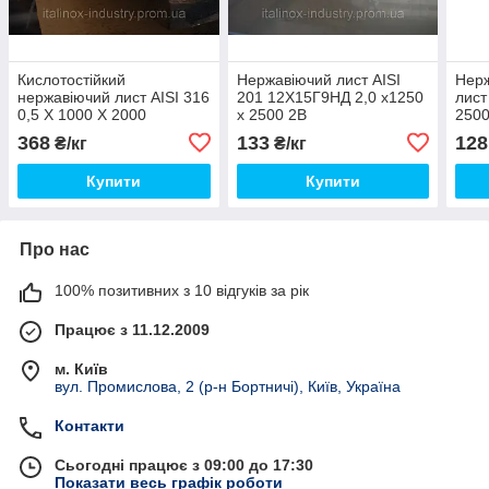
Кислотостійкий
Нержавіючий лист AISI
Нерж
нержавіючий лист AISI 316
201 12Х15Г9НД 2,0 х1250
лист
0,5 Х 1000 Х 2000
х 2500 2В
250
368
133
128
₴/кг
₴/кг
Купити
Купити
Про нас
100% позитивних з 10 відгуків за рік
Працює з 11.12.2009
м. Київ
вул. Промислова, 2 (р-н Бортничі), Київ, Україна
Контакти
Сьогодні працює з 09:00 до 17:30
Показати весь графік роботи