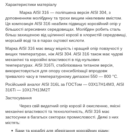
Характеристики матеріалу
Марка AISI 316 — поліпшена версія AISI 304, з
доповненням молібдену та трохи вищим нікелевим вмістом.
Ця композиція AISI 316 неабияк підвищує корозійний опір у
більшості агресивних середовищах. Молібден робить сталь
більш захищеною від щілинної корозії в хлористій середовищі,
морській воді та в парах оцтової кислоти.
Марка AISI 316 має вищу міцність і кращий опір повзучості у
вищих температурах, ніж AISI 304. AISI 316 також має чудові
механічні та корозійні властивості в під-нульових
температурах. AISI 316Ti, стабілізована титаном версія,
використовується для опору сенсибілізації впродовж
тривалого часу в температурному дипазоні 550 — 800 °C.
Російський аналог AISI 316L за ГОСТом — 03Х17Н14М3, AISI
316Ti — 10Х17Н13М2Т
Застосування
Через свій видатний опір корозії й окисленню, якісні
механічні властивості та технологічність, AISI 316 має
застосунки в багатьох секторах промисловості. Деякі з них
містять:
Баки та кораблі для зберігання корозійних рідин;