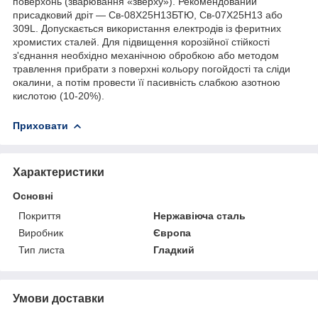
поверхонь (зварювання «зверху»). Рекомендований
присадковий дріт — Св-08Х25Н13БТЮ, Cв-07Х25Н13 або
309L. Допускається використання електродів із феритних
хромистих сталей. Для підвищення корозійної стійкості
з'єднання необхідно механічною обробкою або методом
травлення прибрати з поверхні кольору погойдості та сліди
окалини, а потім провести її пасивність слабкою азотною
кислотою (10-20%).
Приховати
Характеристики
Основні
Покриття
Нержавіюча сталь
Виробник
Європа
Тип листа
Гладкий
Умови доставки