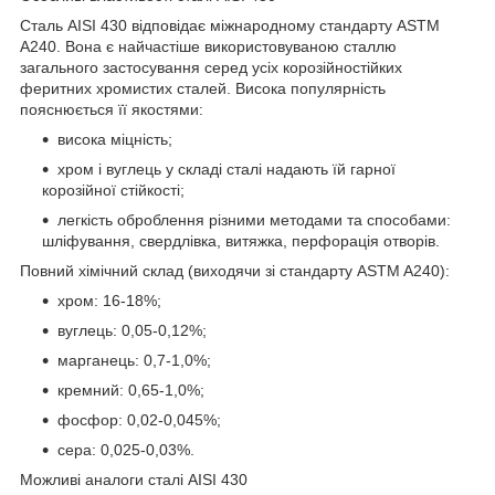
Сталь AISI 430 відповідає міжнародному стандарту ASTM
A240. Вона є найчастіше використовуваною сталлю
загального застосування серед усіх корозійностійких
феритних хромистих сталей. Висока популярність
пояснюється її якостями:
висока міцність;
хром і вуглець у складі сталі надають їй гарної
корозійної стійкості;
легкість оброблення різними методами та способами:
шліфування, свердлівка, витяжка, перфорація отворів.
Повний хімічний склад (виходячи зі стандарту ASTM A240):
хром: 16-18%;
вуглець: 0,05-0,12%;
марганець: 0,7-1,0%;
кремний: 0,65-1,0%;
фосфор: 0,02-0,045%;
сера: 0,025-0,03%.
Можливі аналоги сталі AISI 430