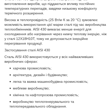
виготовлення виробів, що піддаються впливу постійних
температурних перепадів, завдяки низькому коефіцієнту
термічного розширення.
Висока ж теплопровідність (25 Вт/м·К за 20 °C) зумовлює
можливість використання цієї марки сталі під час виробництва
теплообмінників. AISI 430 вимагає менше енергії для
охолодження або нагрівання через нижчу теплову інерцію, ніж
у сталі 12Х18Н10Т, тому не допускається інерційне
перегрівання продукції.
Застосування сталі AISI 430
Сталь AISI 430 використовується у всіх найважливіших
виробничих сферах:
харчова промисловість;
архітектура, дизайн і будівництво;
легка та важка машинобудівна промисловість;
меблеве виробництво;
хімічна та нафтопрозова промисловість;
виробництво теплогенерувального та
теплопередавального обладнання.