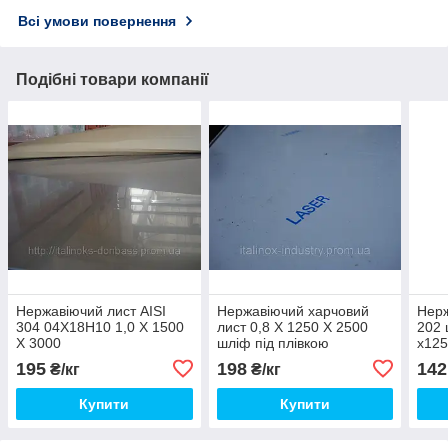
Всі умови повернення
Подібні товари компанії
Нержавіючий лист AISI
Нержавіючий харчовий
Нерж
304 04Х18Н10 1,0 Х 1500
лист 0,8 Х 1250 Х 2500
202 
Х 3000
шліф під плівкою
х125
195
198
142
₴/кг
₴/кг
Купити
Купити