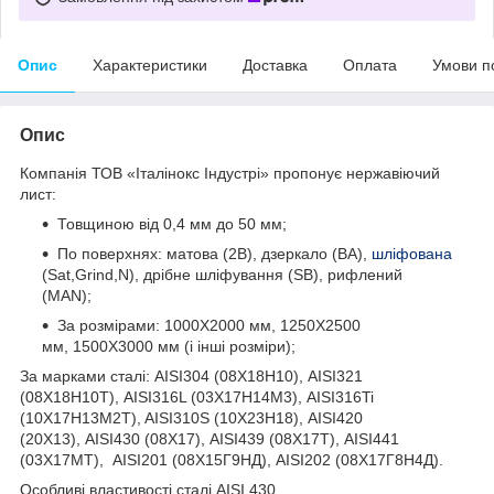
Опис
Характеристики
Доставка
Оплата
Умови п
Опис
Компанія ТОВ «Італінокс Індустрі» пропонує нержавіючий
лист:
Товщиною від 0,4 мм до 50 мм;
По поверхнях: матова (2В), дзеркало (ВА),
шліфована
(Sat,Grind,N), дрібне шліфування (SB), рифлений
(MAN);
За розмірами: 1000Х2000 мм, 1250Х2500
мм, 1500Х3000 мм (і інші розміри);
За марками сталі: AISI304 (08Х18Н10), AISI321
(08Х18Н10Т), AISI316L (03Х17Н14М3), AISI316Ti
(10Х17Н13М2T), AISI310S (10Х23Н18), AISI420
(20Х13), AISI430 (08Х17), AISI439 (08Х17Т), AISI441
(03Х17МТ), AISI201 (08Х15Г9НД), AISI202 (08Х17Г8Н4Д).
Особливі властивості сталі AISI 430