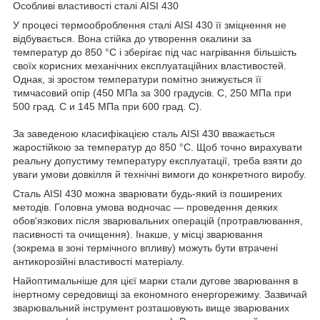
Особливі властивості сталі AISI 430
У процесі термооброблення сталі AISI 430 її зміцнення не
відбувається. Вона стійка до утворення окалини за
температур до 850 °C і зберігає під час нагрівання більшість
своїх корисних механічних експлуатаційних властивостей.
Однак, зі зростом температури помітно знижується її
тимчасовий опір (450 МПа за 300 градусів. С, 250 МПа при
500 град. С и 145 МПа при 600 град. С).
За заведеною класифікацією сталь AISI 430 вважається
жаростійкою за температур до 850 °C. Щоб точно вирахувати
реальну допустиму температуру експлуатації, треба взяти до
уваги умови довкілля й технічні вимоги до конкретного виробу.
Сталь AISI 430 можна зварювати будь-який із поширених
методів. Головна умова водночас — проведення деяких
обов'язкових після зварювальних операцій (протравлювання,
пасивності та очищення). Інакше, у місці зварювання
(зокрема в зоні термічного впливу) можуть бути втрачені
антикорозійні властивості матеріалу.
Найоптимальніше для цієї марки стали дугове зварювання в
інертному середовищі за економного енергорежиму. Зазвичай
зварювальний інструмент розташовують вище зварюваних