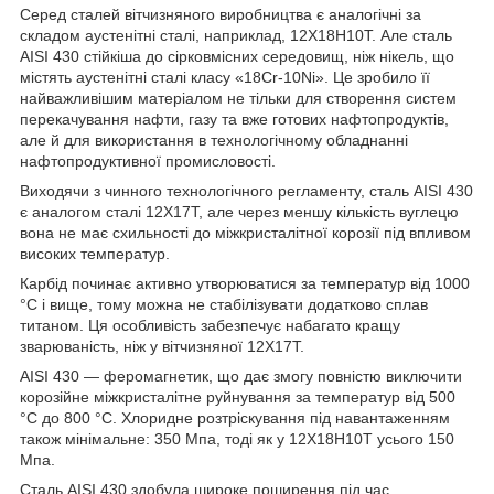
Серед сталей вітчизняного виробництва є аналогічні за
складом аустенітні сталі, наприклад, 12Х18Н10Т. Але сталь
AISI 430 стійкіша до сірковмісних середовищ, ніж нікель, що
містять аустенітні сталі класу «18Cr-10Ni». Це зробило її
найважливішим матеріалом не тільки для створення систем
перекачування нафти, газу та вже готових нафтопродуктів,
але й для використання в технологічному обладнанні
нафтопродуктивної промисловості.
Виходячи з чинного технологічного регламенту, сталь AISI 430
є аналогом сталі 12Х17Т, але через меншу кількість вуглецю
вона не має схильності до міжкристалітної корозії під впливом
високих температур.
Карбід починає активно утворюватися за температур від 1000
°C і вище, тому можна не стабілізувати додатково сплав
титаном. Ця особливість забезпечує набагато кращу
зварюваність, ніж у вітчизняної 12Х17Т.
AISI 430 — феромагнетик, що дає змогу повністю виключити
корозійне міжкристалітне руйнування за температур від 500
°C до 800 °C. Хлоридне розтріскування під навантаженням
також мінімальне: 350 Мпа, тоді як у 12Х18Н10Т усього 150
Мпа.
Сталь AISI 430 здобула широке поширення під час