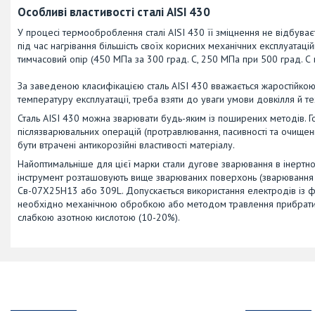
Особливі властивості сталі AISI 430
У процесі термооброблення сталі AISI 430 її зміцнення не відбуваєт
під час нагрівання більшість своїх корисних механічних експлуатацій
тимчасовий опір (450 МПа за 300 град. С, 250 МПа при 500 град. С 
За заведеною класифікацією сталь AISI 430 вважається жаростійко
температуру експлуатації, треба взяти до уваги умови довкілля й т
Сталь AISI 430 можна зварювати будь-яким із поширених методів.
післязварювальних операцій (протравлювання, пасивності та очищенн
бути втрачені антикорозійні властивості матеріалу.
Найоптимальніше для цієї марки стали дугове зварювання в інерт
інструмент розташовують вище зварюваних поверхонь (зварювання
Cв-07Х25Н13 або 309L. Допускається використання електродів із фе
необхідно механічною обробкою або методом травлення прибрати з п
слабкою азотною кислотою (10-20%).