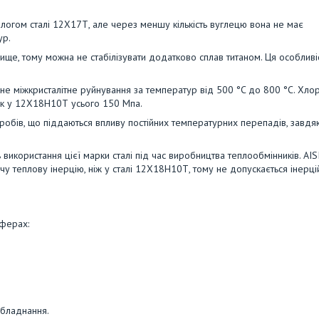
алогом сталі 12Х17Т, але через меншу кількість вуглецю вона не має
ур.
ище, тому можна не стабілізувати додатково сплав титаном. Ця особливі
не міжкристалітне руйнування за температур від 500 °C до 800 °C. Хл
 як у 12Х18Н10Т усього 150 Мпа.
робів, що піддаються впливу постійних температурних перепадів, завдя
 використання цієї марки сталі під час виробництва теплообмінників. AIS
 теплову інерцію, ніж у сталі 12Х18Н10Т, тому не допускається інерці
сферах:
обладнання.