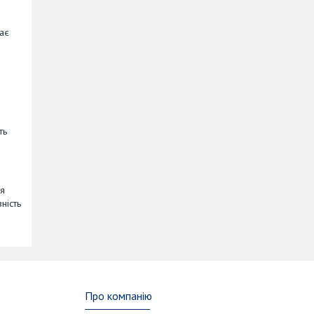
гає
ть
ня
ність
Про компанію