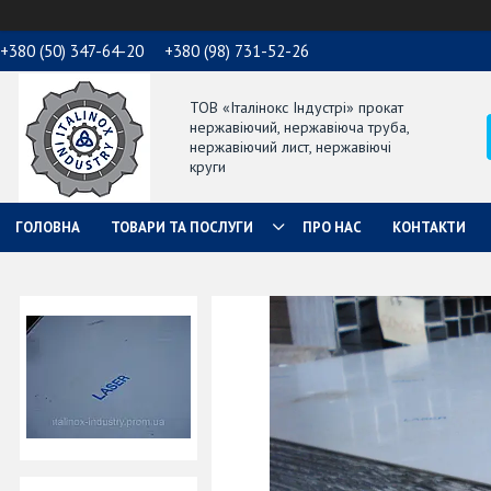
+380 (50) 347-64-20
+380 (98) 731-52-26
ТОВ «Італінокс Індустрі» прокат
нержавіючий, нержавіюча труба,
нержавіючий лист, нержавіючі
круги
ГОЛОВНА
ТОВАРИ ТА ПОСЛУГИ
ПРО НАС
КОНТАКТИ