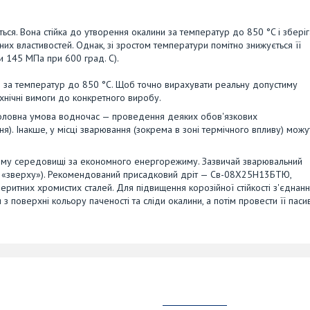
ься. Вона стійка до утворення окалини за температур до 850 °C і збері
них властивостей. Однак, зі зростом температури помітно знижується її
и 145 МПа при 600 град. С).
ю за температур до 850 °C. Щоб точно вирахувати реальну допустиму
ехнічні вимоги до конкретного виробу.
 Головна умова водночас — проведення деяких обов'язкових
я). Інакше, у місці зварювання (зокрема в зоні термічного впливу) можу
ному середовищі за економного енергорежиму. Зазвичай зварювальний
 «зверху»). Рекомендований присадковий дріт — Св-08Х25Н13БТЮ,
ритних хромистих сталей. Для підвищення корозійної стійкості з'єднан
оверхні кольору паченості та сліди окалини, а потім провести її пасив