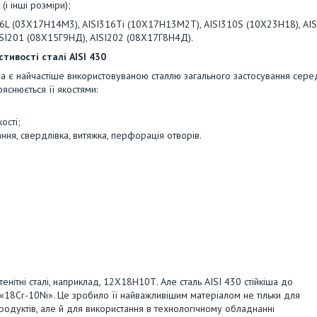
 інші розміри);
316L (03Х17Н14М3), AISI316Ti (10Х17Н13М2T), AISI310S (10Х23Н18), AI
AISI201 (08Х15Г9НД), AISI202 (08Х17Г8Н4Д).
тивості сталі AISI 430
а є найчастіше використовуваною сталлю загального застосування серед
яснюється її якостями:
ості;
ня, свердлівка, витяжка, перфорація отворів.
енітні сталі, наприклад, 12Х18Н10Т. Але сталь AISI 430 стійкіша до
су «18Cr-10Ni». Це зробило її найважливішим матеріалом не тільки для
родуктів, але й для використання в технологічному обладнанні