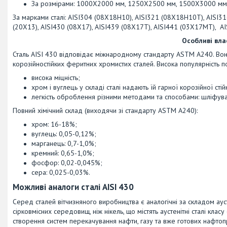
За розмірами: 1000Х2000 мм, 1250Х2500 мм, 1500Х3000 мм (і
За марками сталі: AISI304 (08Х18Н10), AISI321 (08Х18Н10Т), AISI
(20Х13), AISI430 (08Х17), AISI439 (08Х17Т), AISI441 (03Х17МТ), 
Особливі влас
Сталь AISI 430 відповідає міжнародному стандарту ASTM A240. Вон
корозійностійких феритних хромистих сталей. Висока популярність по
висока міцність;
хром і вуглець у складі сталі надають їй гарної корозійної стійк
легкість оброблення різними методами та способами: шліфуван
Повний хімічний склад (виходячи зі стандарту ASTM A240):
хром: 16-18%;
вуглець: 0,05-0,12%;
марганець: 0,7-1,0%;
кремний: 0,65-1,0%;
фосфор: 0,02-0,045%;
сера: 0,025-0,03%.
Можливі аналоги сталі AISI 430
Серед сталей вітчизняного виробництва є аналогічні за складом ауст
сірковмісних середовищ, ніж нікель, що містять аустенітні сталі кла
створення систем перекачування нафти, газу та вже готових нафтоп