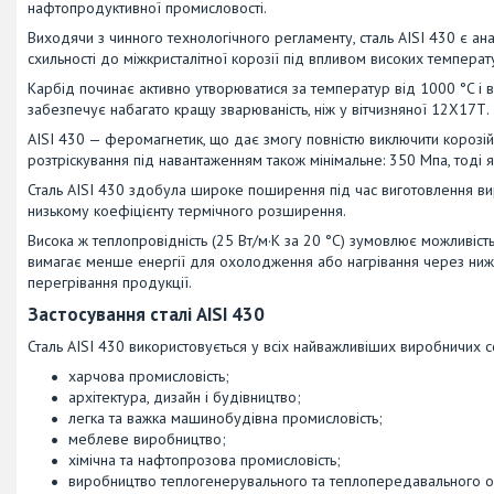
нафтопродуктивної промисловості.
Виходячи з чинного технологічного регламенту, сталь AISI 430 є ан
схильності до міжкристалітної корозії під впливом високих температ
Карбід починає активно утворюватися за температур від 1000 °C і в
забезпечує набагато кращу зварюваність, ніж у вітчизняної 12Х17Т.
AISI 430 — феромагнетик, що дає змогу повністю виключити корозій
розтріскування під навантаженням також мінімальне: 350 Мпа, тоді
Сталь AISI 430 здобула широке поширення під час виготовлення ви
низькому коефіцієнту термічного розширення.
Висока ж теплопровідність (25 Вт/м·К за 20 °C) зумовлює можливість
вимагає менше енергії для охолодження або нагрівання через нижчу
перегрівання продукції.
Застосування сталі AISI 430
Сталь AISI 430 використовується у всіх найважливіших виробничих 
харчова промисловість;
архітектура, дизайн і будівництво;
легка та важка машинобудівна промисловість;
меблеве виробництво;
хімічна та нафтопрозова промисловість;
виробництво теплогенерувального та теплопередавального 