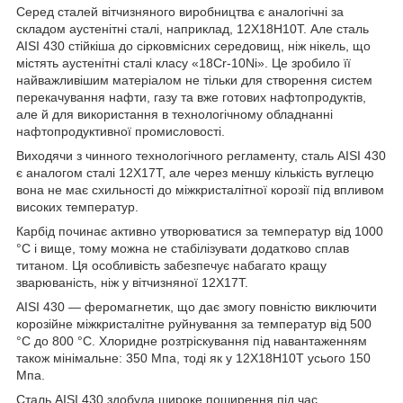
Серед сталей вітчизняного виробництва є аналогічні за
складом аустенітні сталі, наприклад, 12Х18Н10Т. Але сталь
AISI 430 стійкіша до сірковмісних середовищ, ніж нікель, що
містять аустенітні сталі класу «18Cr-10Ni». Це зробило її
найважливішим матеріалом не тільки для створення систем
перекачування нафти, газу та вже готових нафтопродуктів,
але й для використання в технологічному обладнанні
нафтопродуктивної промисловості.
Виходячи з чинного технологічного регламенту, сталь AISI 430
є аналогом сталі 12Х17Т, але через меншу кількість вуглецю
вона не має схильності до міжкристалітної корозії під впливом
високих температур.
Карбід починає активно утворюватися за температур від 1000
°C і вище, тому можна не стабілізувати додатково сплав
титаном. Ця особливість забезпечує набагато кращу
зварюваність, ніж у вітчизняної 12Х17Т.
AISI 430 — феромагнетик, що дає змогу повністю виключити
корозійне міжкристалітне руйнування за температур від 500
°C до 800 °C. Хлоридне розтріскування під навантаженням
також мінімальне: 350 Мпа, тоді як у 12Х18Н10Т усього 150
Мпа.
Сталь AISI 430 здобула широке поширення під час