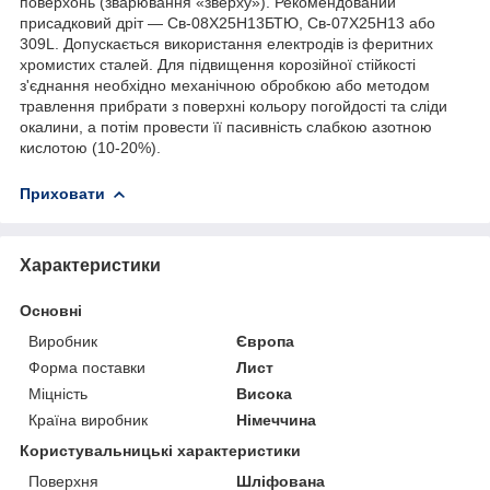
поверхонь (зварювання «зверху»). Рекомендований
присадковий дріт — Св-08Х25Н13БТЮ, Cв-07Х25Н13 або
309L. Допускається використання електродів із феритних
хромистих сталей. Для підвищення корозійної стійкості
з'єднання необхідно механічною обробкою або методом
травлення прибрати з поверхні кольору погойдості та сліди
окалини, а потім провести її пасивність слабкою азотною
кислотою (10-20%).
Приховати
Характеристики
Основні
Виробник
Європа
Форма поставки
Лист
Міцність
Висока
Країна виробник
Німеччина
Користувальницькі характеристики
Поверхня
Шліфована