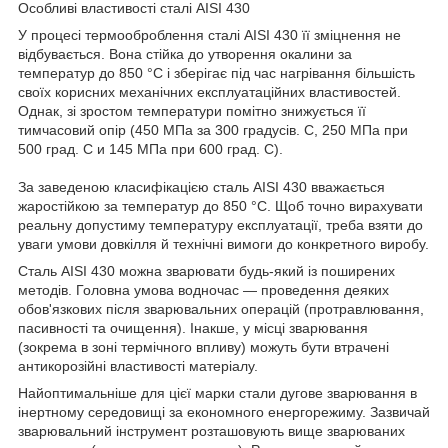
Особливі властивості сталі AISI 430
У процесі термооброблення сталі AISI 430 її зміцнення не
відбувається. Вона стійка до утворення окалини за
температур до 850 °C і зберігає під час нагрівання більшість
своїх корисних механічних експлуатаційних властивостей.
Однак, зі зростом температури помітно знижується її
тимчасовий опір (450 МПа за 300 градусів. С, 250 МПа при
500 град. С и 145 МПа при 600 град. С).
За заведеною класифікацією сталь AISI 430 вважається
жаростійкою за температур до 850 °C. Щоб точно вирахувати
реальну допустиму температуру експлуатації, треба взяти до
уваги умови довкілля й технічні вимоги до конкретного виробу.
Сталь AISI 430 можна зварювати будь-який із поширених
методів. Головна умова водночас — проведення деяких
обов'язкових після зварювальних операцій (протравлювання,
пасивності та очищення). Інакше, у місці зварювання
(зокрема в зоні термічного впливу) можуть бути втрачені
антикорозійні властивості матеріалу.
Найоптимальніше для цієї марки стали дугове зварювання в
інертному середовищі за економного енергорежиму. Зазвичай
зварювальний інструмент розташовують вище зварюваних