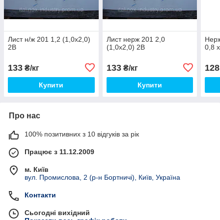
Лист н/ж 201 1,2 (1,0х2,0)
Лист нерж 201 2,0
Нерж
2В
(1,0х2,0) 2В
0,8 
133
133
128
₴/кг
₴/кг
Купити
Купити
Про нас
100% позитивних з 10 відгуків за рік
Працює з 11.12.2009
м. Київ
вул. Промислова, 2 (р-н Бортничі), Київ, Україна
Контакти
Сьогодні вихідний