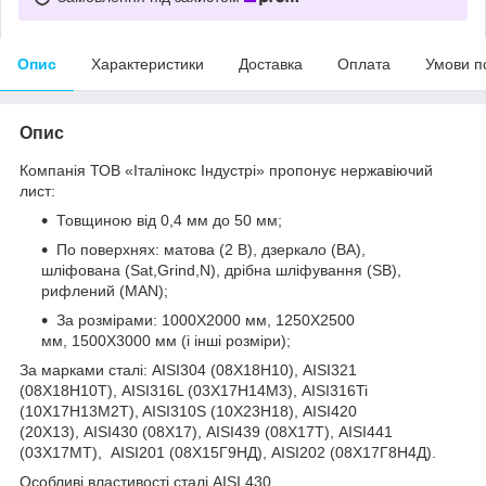
Опис
Характеристики
Доставка
Оплата
Умови п
Опис
Компанія ТОВ «Італінокс Індустрі» пропонує нержавіючий
лист:
Товщиною від 0,4 мм до 50 мм;
По поверхнях: матова (2 В), дзеркало (ВА),
шліфована (Sat,Grind,N), дрібна шліфування (SB),
рифлений (MAN);
За розмірами: 1000Х2000 мм, 1250Х2500
мм, 1500Х3000 мм (і інші розміри);
За марками сталі: AISI304 (08Х18Н10), AISI321
(08Х18Н10Т), AISI316L (03Х17Н14М3), AISI316Ti
(10Х17Н13М2T), AISI310S (10Х23Н18), AISI420
(20Х13), AISI430 (08Х17), AISI439 (08Х17Т), AISI441
(03Х17МТ), AISI201 (08Х15Г9НД), AISI202 (08Х17Г8Н4Д).
Особливі властивості сталі AISI 430