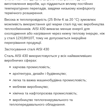
виготовлення виробів, що піддаються впливу постійних
температурних перепадів, завдяки низькому коефіцієнту
термічного розширення.
Висока ж теплопровідність (25 Вт/м·К за 20 °C) зумовлює
можливість використання цієї марки сталі під час виробництва
теплообмінників. AISI 430 вимагає менше енергії для
охолодження або нагрівання через нижчу теплову інерцію, ніж
у сталі 12Х18Н10Т, тому не допускається інерційне
перегрівання продукції.
Застосування сталі AISI 430
Сталь AISI 430 використовується у всіх найважливіших
виробничих сферах:
харчова промисловість;
архітектура, дизайн і будівництво;
легка та важка машинобудівна промисловість;
меблеве виробництво;
хімічна та нафтопрозова промисловість;
виробництво теплогенерувального та
теплопередавального обладнання.