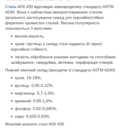
Сталь
AISI 430 відповідає міжнародному стандарту ASTM
A240. Вона є найчастіше використовуваною сталлю
загального застосування серед усіх корозійностійких
феритних хромистих сталей. Висока популярність
пояснюється її якостями:
висока міцність;
хром і вуглець у складі сталі надають їй гарної
корозійної стійкості;
легкість оброблення різними методами та способами:
шліфування, свердлівка, витяжка, перфорація отворів.
Повний хімічний склад (виходячи зі стандарту ASTM A240):
хром: 16-18%;
вуглець: 0,05-0,12%;
марганець: 0,7-1,0%;
кремний: 0,65-1,0%;
фосфор: 0,02-0,045%;
сера: 0,025-0,03%.
Можливі аналоги сталі AISI 430