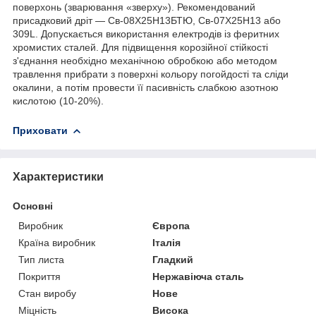
поверхонь (зварювання «зверху»). Рекомендований
присадковий дріт — Св-08Х25Н13БТЮ, Cв-07Х25Н13 або
309L. Допускається використання електродів із феритних
хромистих сталей. Для підвищення корозійної стійкості
з'єднання необхідно механічною обробкою або методом
травлення прибрати з поверхні кольору погойдості та сліди
окалини, а потім провести її пасивність слабкою азотною
кислотою (10-20%).
Приховати
Характеристики
Основні
Виробник
Європа
Країна виробник
Італія
Тип листа
Гладкий
Покриття
Нержавіюча сталь
Стан виробу
Нове
Міцність
Висока