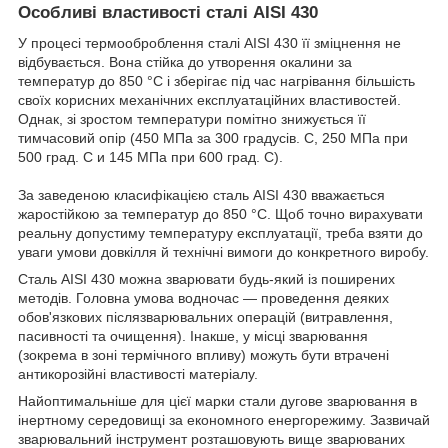
Особливі властивості сталі AISI 430
У процесі термооброблення сталі AISI 430 її зміцнення не
відбувається. Вона стійка до утворення окалини за
температур до 850 °C і зберігає під час нагрівання більшість
своїх корисних механічних експлуатаційних властивостей.
Однак, зі зростом температури помітно знижується її
тимчасовий опір (450 МПа за 300 градусів. С, 250 МПа при
500 град. С и 145 МПа при 600 град. С).
За заведеною класифікацією сталь AISI 430 вважається
жаростійкою за температур до 850 °C. Щоб точно вирахувати
реальну допустиму температуру експлуатації, треба взяти до
уваги умови довкілля й технічні вимоги до конкретного виробу.
Сталь AISI 430 можна зварювати будь-який із поширених
методів. Головна умова водночас — проведення деяких
обов'язкових післязварювальних операцій (витравлення,
пасивності та очищення). Інакше, у місці зварювання
(зокрема в зоні термічного впливу) можуть бути втрачені
антикорозійні властивості матеріалу.
Найоптимальніше для цієї марки стали дугове зварювання в
інертному середовищі за економного енергорежиму. Зазвичай
зварювальний інструмент розташовують вище зварюваних