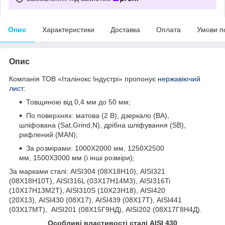
Опис
Характеристики
Доставка
Оплата
Умови п
Опис
Компанія ТОВ «Італінокс Індустрі» пропонує
нержавіючий
лист
:
Товщиною від 0,4 мм до 50 мм;
По поверхнях: матова (2 В), дзеркало (ВА),
шліфована (Sat,Grind,N), дрібна шліфування (SB),
рифлений (MAN);
За розмірами: 1000Х2000 мм, 1250Х2500
мм, 1500Х3000 мм (і інші розміри);
За марками сталі: AISI304 (08Х18Н10), AISI321
(08Х18Н10Т), AISI316L (03Х17Н14М3), AISI316Ti
(10Х17Н13М2T), AISI310S (10Х23Н18), AISI420
(20Х13), AISI430 (08Х17), AISI439 (08Х17Т), AISI441
(03Х17МТ), AISI201 (08Х15Г9НД), AISI202 (08Х17Г8Н4Д).
Особливі властивості сталі AISI 430