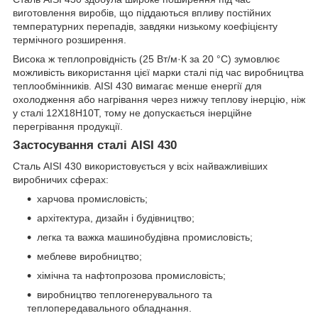
виготовлення виробів, що піддаються впливу постійних
температурних перепадів, завдяки низькому коефіцієнту
термічного розширення.
Висока ж теплопровідність (25 Вт/м·К за 20 °C) зумовлює
можливість використання цієї марки сталі під час виробництва
теплообмінників. AISI 430 вимагає менше енергії для
охолодження або нагрівання через нижчу теплову інерцію, ніж
у сталі 12Х18Н10Т, тому не допускається інерційне
перегрівання продукції.
Застосування сталі AISI 430
Сталь AISI 430 використовується у всіх найважливіших
виробничих сферах:
харчова промисловість;
архітектура, дизайн і будівництво;
легка та важка машинобудівна промисловість;
меблеве виробництво;
хімічна та нафтопрозова промисловість;
виробництво теплогенерувального та
теплопередавального обладнання.