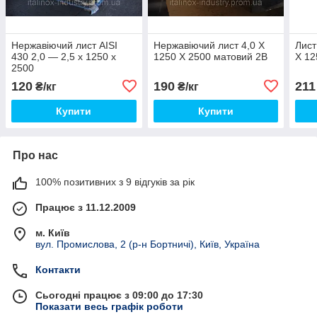
Нержавіючий лист AISI
Нержавіючий лист 4,0 Х
Лист
430 2,0 — 2,5 х 1250 х
1250 Х 2500 матовий 2В
Х 12
2500
120
190
211
₴/кг
₴/кг
Купити
Купити
Про нас
100% позитивних з 9 відгуків за рік
Працює з 11.12.2009
м. Київ
вул. Промислова, 2 (р-н Бортничі), Київ, Україна
Контакти
Сьогодні працює з 09:00 до 17:30
Показати весь графік роботи