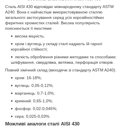
Сталь AISI 430 відповідає міжнародному стандарту ASTM
A240. Вона є найчастіше використовуваною сталлю
загального застосування серед усіх корозійностійких
феритних хромистих сталей. Висока популярність
пояснюється її якостями:
висока міцність;
хром і вуглець у складі сталі надають їй гарної
корозійної стійкості;
легкість оброблення різними методами та способами:
шліфування, свердлівка, витяжка, перфорація отворів.
Повний хімічний склад (виходячи зі стандарту ASTM A240):
хром: 16-18%;
вуглець: 0,05-0,12%;
марганець: 0,7-1,0%;
кремний: 0,65-1,0%;
фосфор: 0,02-0,045%;
сера: 0,025-0,03%.
Можливі аналоги сталі AISI 430