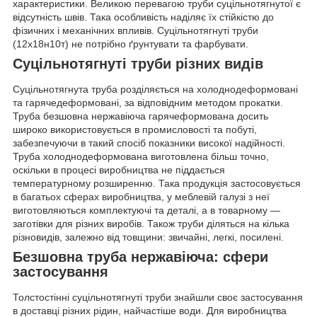
характеристики. Великою перевагою труби суцільнотягнутої є
відсутність швів. Така особливість наділяє їх стійкістю до
фізичних і механічних впливів. Суцільнотягнуті труби
(12х18н10т) не потрібно ґрунтувати та фарбувати.
Суцільнотягнуті труби різних видів
Суцільнотягнута труба розділяється на холоднодеформовані
та гарячедеформовані, за відповідним методом прокатки.
Труба безшовна нержавіюча гарячеформована досить
широко використовується в промисловості та побуті,
забезпечуючи в такий спосіб показники високої надійності.
Труба холоднодеформована виготовлена більш точно,
оскільки в процесі виробництва не піддається
температурному розширенню. Така продукція застосовується
в багатьох сферах виробництва, у меблевій галузі з неї
виготовляються комплектуючі та деталі, а в товарному —
заготівки для різних виробів. Також труби діляться на кілька
різновидів, залежно від товщини: звичайні, легкі, посилені.
Безшовна труба нержавіюча: сфери
застосування
Толстостінні суцільнотягнуті труби знайшли своє застосування
в доставці різних рідин, найчастіше води. Для виробництва