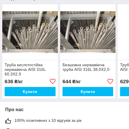
Труба кислотостійка
Безшовна нержавіюча
Труб
нержавіюча AISI 316L
труба AISI 316L 38,0Х2,0
AISI
60,3Х2,9
636
644
629
₴/кг
₴/кг
Купити
Купити
Про нас
100% позитивних з 10 відгуків за рік