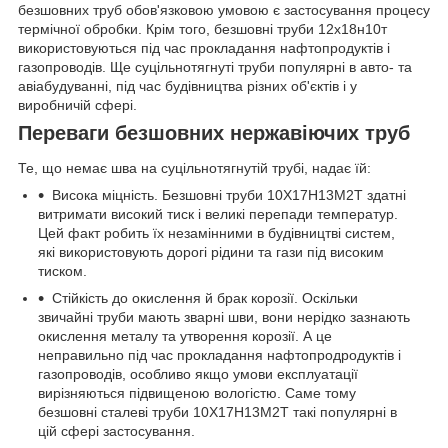
безшовних труб обов'язковою умовою є застосування процесу
термічної обробки. Крім того, безшовні труби 12х18н10т
використовуються під час прокладання нафтопродуктів і
газопроводів. Ще суцільнотягнуті труби популярні в авто- та
авіабудуванні, під час будівництва різних об'єктів і у
виробничій сфері.
Переваги безшовних нержавіючих труб
Те, що немає шва на суцільнотягнутій трубі, надає їй:
Висока міцність. Безшовні труби 10Х17Н13М2Т здатні
витримати високий тиск і великі перепади температур.
Цей факт робить їх незамінними в будівництві систем,
які використовують дорогі рідини та гази під високим
тиском.
Стійкість до окислення й брак корозії. Оскільки
звичайні труби мають зварні шви, вони нерідко зазнають
окислення металу та утворення корозії. А це
неправильно під час прокладання нафтопродродуктів і
газопроводів, особливо якщо умови експлуатації
вирізняються підвищеною вологістю. Саме тому
безшовні сталеві труби 10Х17Н13М2Т такі популярні в
цій сфері застосування.