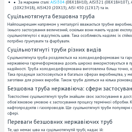
За марками сталі:
AISI304
(08Х18Н10), AISI321 (08Х18Н10Т), 
(10Х23Н18), AISI420 (20Х13), AISI 430 (12Х17) та ін.
Суцільнотягнута безшовна труба
Найпоширешим напрямом у металургії вважається трубне виробницт
їхнього застосування величезний, оскільки вони мають чудові експлу
суцільнотягнутої є відсутність швів. Така особливість наділяє їх стій
потрібно ґрунтувати та фарбувати.
Суцільнотягнуті труби різних видів
Суцільнотягнута труба розділяється на холоднодеформовані та га
нержавіюча гарячеформована досить широко використовується в пром
надійності. Труба холоднодеформована виготовлена більш точно, о
Така продукція застосовується в багатьох сферах виробництва, у меб
заготівки для різних виробів. Також труби діляться на кілька різновид
Безшовна труба нержавіюча: сфери застосува
Товстостінні суцільнотягнуті труби знайшли своє застосування в до
обов'язковою умовою є застосування процесу термічної обробки. К
нафтопродуктів і газопроводів. Ще суцільнотягнуті труби популярні в 
сфері.
Переваги безшовних нержавіючих труб
Те, що немає шва на суцільнотягнутій трубі, надає їй: