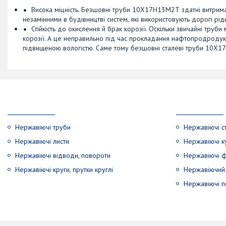
Висока міцність. Безшовні труби 10Х17Н13М2Т здатні витримат
незамінними в будівництві систем, які використовують дорогі ріди
Стійкість до окислення й брак корозії. Оскільки звичайні труб
корозії. А це неправильно під час прокладання нафтопродродукт
підвищеною вологістю. Саме тому безшовні сталеві труби 10Х17Н
Нержавіючі труби
Нержавіючі с
Нержавіючі листи
Нержавіючі к
Нержавіючі відводи, повороти
Нержавіючі ф
Нержавіючі круги, прутки круглі
Нержавіючий 
Нержавіючі по