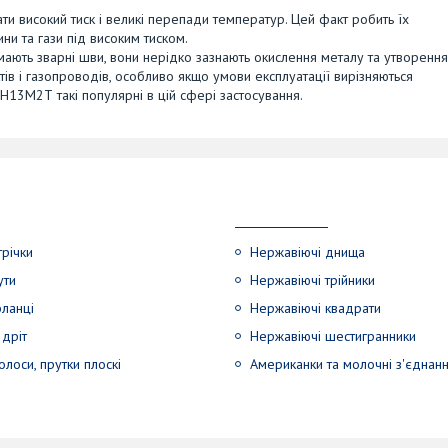
и високий тиск і великі перепади температур. Цей факт робить їх
ни та гази під високим тиском.
и мають зварні шви, вони нерідко зазнають окислення металу та утворення
ів і газопроводів, особливо якщо умови експлуатації вирізняються
13М2Т такі популярні в цій сфері застосування.
трічки
Нержавіючі днища
ути
Нержавіючі трійники
ланці
Нержавіючі квадрати
дріт
Нержавіючі шестигранники
лоси, прутки плоскі
Американки та молочні з'єднан